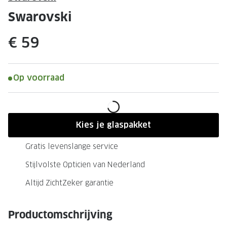
Leesbrillen
Skibrille
Swarovski
Nachtbrillen
MERKEN
€ 59
Miu Miu
MERKEN
Prada
Ray-Ban
Op voorraad
Miu Miu
Prada
Gucci
Gucci
Ray-Ban
Tom For
Kies je glaspakket
Burberry
Oakley
Gratis levenslange service
Tom Ford
Burberr
Stijlvolste Opticien van Nederland
Oakley
Saint Lau
Altijd ZichtZeker garantie
Saint Laurent
Alle mer
Productomschrijving
Alle merken