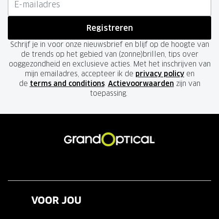
Registreren
Schrijf je in voor onze nieuwsbrief en blijf op de hoogte van
de trends op het gebied van (zonne)brillen, tips over
ooggezondheid en exclusieve acties. Met het inschrijven van
mijn emailadres, accepteer ik de
privacy policy
en
de
terms and conditions
.
Actievoorwaarden
zijn van
toepassing.
VOOR JOU