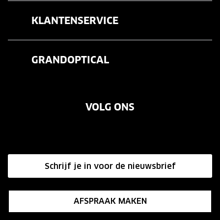
Brillen
KLANTENSERVICE
Zonnebrillen
Veelgestelde vragen
Contactlenzen
GRANDOPTICAL
Contact
Oogmeting
Over ons
Garanties
Merken
VOLG ONS
Vacatures
Annuleer of retourneer een bestelling
Onze winkels
Hier de overeenkomst ontbinden
Affiliate programma
Schrijf je in voor de nieuwsbrief
Influencer programma
AFSPRAAK MAKEN