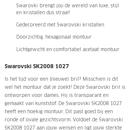
NIEUWE 
Swarovki brengt jou de wereld van luxe, stijl
NIEUWE COLLECTIE
ACTIES 
en kristallen dus straal!
Premium O
ACTIES VOOR JOU
Gedecoreerd met Swarovski kristallen
Jouw complete merkbril voor 239,-
Tweede d
Doorzichtig, hexagonaal montuur
Tweede designerbril cadeau
Tot 200,
Lichtgewicht en comfortabel acetaat montuur
sterkte
Tot 200.- korting op een complete
merkbril
Alle actie
Swarovski SK2008 1027
Premium Outlet: tot 50% korting
Is het tijd voor een (nieuwe) bril? Misschien is dit
Alle acties
wel het montuur dat je zoekt! Deze Swarovski bril is
ontworpen voor dames. Hij is transparant en
BRILABONNEMENT
gemaakt van kunststof. De Swarovski SK2008 1027
heeft een hoekig montuur. Dit past goed bij een
GrandOptical Zicht Plan
ronde of ovale gezichtsvorm. Voldoet de Swarovski
BRILLENGLAZEN
SK2008 1027 aan jouw wensen en ligt jouw sterkte