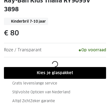
Ray-Ban Kids Thalia RY9095V
Leesbrillen
Skibrille
3898
Nachtbrillen
MERKEN
Miu Miu
Kinderbril 7-10 jaar
MERKEN
Prada
Ray-Ban
€ 80
Miu Miu
Prada
Gucci
Gucci
Roze / Transparant
Op voorraad
Ray-Ban
Tom For
Burberry
Oakley
Kies je glaspakket
Tom Ford
Burberr
Gratis levenslange service
Oakley
Saint Lau
Stijlvolste Opticien van Nederland
Saint Laurent
Alle mer
Altijd ZichtZeker garantie
Alle merken