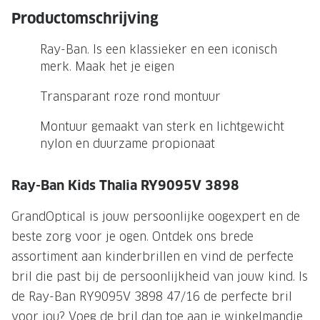
NIEUWE 
Productomschrijving
NIEUWE COLLECTIE
ACTIES 
Ray-Ban. Is een klassieker en een iconisch
Premium O
ACTIES VOOR JOU
merk. Maak het je eigen
Jouw complete merkbril voor 239,-
Tweede d
Transparant roze rond montuur
Tweede designerbril cadeau
Tot 200,
sterkte
Montuur gemaakt van sterk en lichtgewicht
Tot 200.- korting op een complete
nylon en duurzame propionaat
merkbril
Alle actie
Premium Outlet: tot 50% korting
Ray-Ban Kids Thalia RY9095V 3898
Alle acties
GrandOptical is jouw persoonlijke oogexpert en de
beste zorg voor je ogen. Ontdek ons brede
BRILABONNEMENT
assortiment aan kinderbrillen en vind de perfecte
bril die past bij de persoonlijkheid van jouw kind. Is
GrandOptical Zicht Plan
de Ray-Ban RY9095V 3898 47/16 de perfecte bril
BRILLENGLAZEN
voor jou? Voeg de bril dan toe aan je winkelmandje