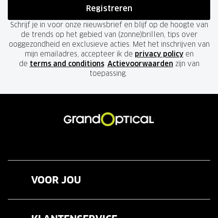
Registreren
Schrijf je in voor onze nieuwsbrief en blijf op de hoogte van
de trends op het gebied van (zonne)brillen, tips over
ooggezondheid en exclusieve acties. Met het inschrijven van
mijn emailadres, accepteer ik de
privacy policy
en
de
terms and conditions
.
Actievoorwaarden
zijn van
toepassing.
VOOR JOU
Brillen