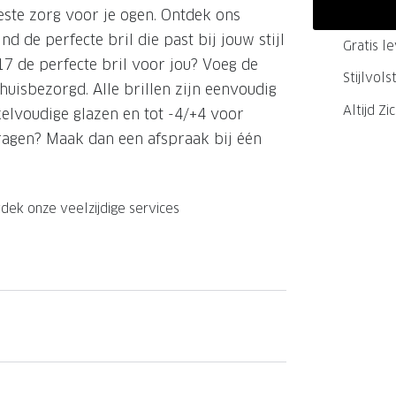
este zorg voor je ogen. Ontdek ons
GrandOptical Zicht Plan
nd de perfecte bril die past bij jouw stijl
Gratis l
7 de perfecte bril voor jou? Voeg de
Stijlvol
huisbezorgd. Alle brillen zijn eenvoudig
LECTIE
LECTIE
Altijd Zi
kelvoudige glazen en tot -4/+4 voor
 vragen? Maak dan een afspraak bij één
dek onze veelzijdige services