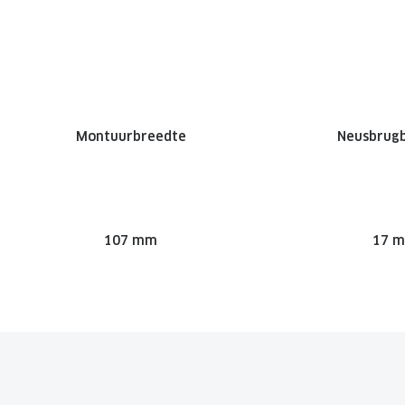
Montuurbreedte
Neusbrug
107 mm
17 