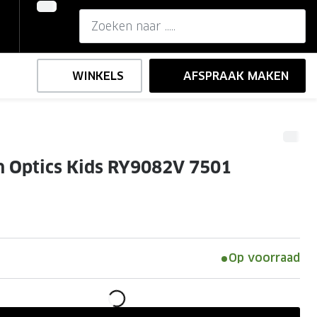
WINKELS
AFSPRAAK MAKEN
,-
ng
Onze brillenglazen
 Optics Kids RY9082V 7501
Nikon brillenglazen
e
l op sterkte
Transitions brillenglazen
Op voorraad