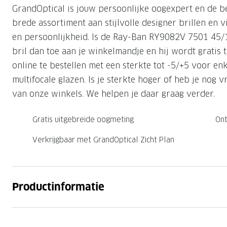
GrandOptical is jouw persoonlijke oogexpert en de b
Nachtlenzen
Saint Laurent
Saint Laurent
Computerbrillen
Sportzonnebrillen
Droge ogen
Klantenservice
brede assortiment aan stijlvolle designer brillen en vi
Alle merken
Alle merken
Lenzen direct herbestellen
en persoonlijkheid. Is de Ray-Ban RY9082V 7501 45/1
Leesbrillen
Skibrillen
Contactformulier
bril dan toe aan je winkelmandje en hij wordt gratis t
NIEUWE COL
NIEUWE COL
Nachtbrillen
Verhuizing doorgeven
online te bestellen met een sterkte tot -5/+5 voor en
multifocale glazen. Is je sterkte hoger of heb je nog
van onze winkels. We helpen je daar graag verder.
Gratis uitgebreide oogmeting
Ont
Verkrijgbaar met GrandOptical Zicht Plan
Productinformatie