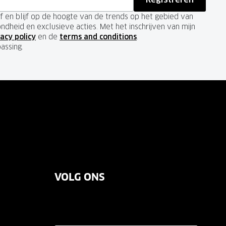
ief en blijf op de hoogte van de trends op het gebied van
ondheid en exclusieve acties. Met het inschrijven van mijn
acy policy
en de
terms and conditions
.
passing.
VOLG ONS