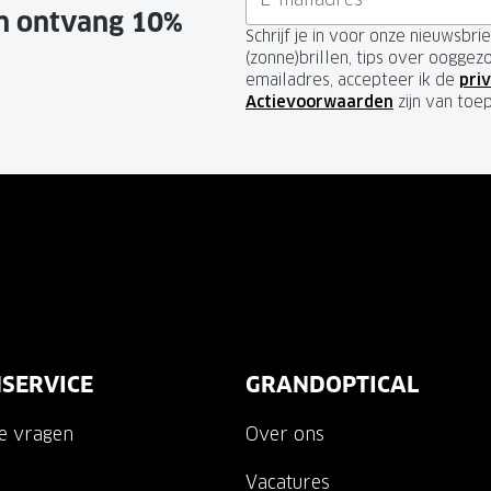
en ontvang 10%
Schrijf je in voor onze nieuwsbr
(zonne)brillen, tips over ooggez
emailadres, accepteer ik de
priv
Actievoorwaarden
zijn van toe
SERVICE
GRANDOPTICAL
de vragen
Over ons
Vacatures