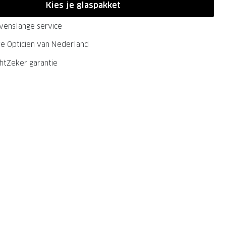
Kies je glaspakket
evenslange service
ste Opticien van Nederland
chtZeker garantie