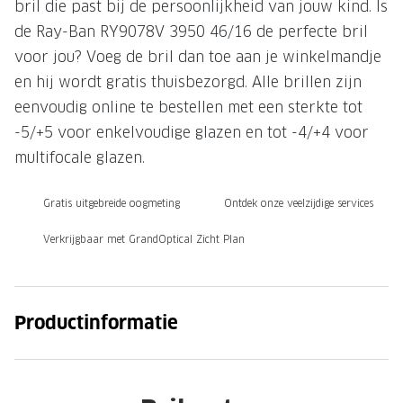
bril die past bij de persoonlijkheid van jouw kind. Is
Onze brillenglazen
de Ray-Ban RY9078V 3950 46/16 de perfecte bril
voor jou? Voeg de bril dan toe aan je winkelmandje
Nikon brillenglazen
en hij wordt gratis thuisbezorgd. Alle brillen zijn
Transitions brillenglazen
eenvoudig online te bestellen met een sterkte tot
-5/+5 voor enkelvoudige glazen en tot -4/+4 voor
multifocale glazen.
Gratis uitgebreide oogmeting
Ontdek onze veelzijdige services
Verkrijgbaar met GrandOptical Zicht Plan
Productinformatie