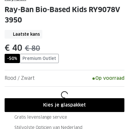
Leesbrillen
Skibrille
Ray-Ban Bio-Based Kids RY9078V
Nachtbrillen
MERKEN
3950
Miu Miu
MERKEN
Laatste kans
Prada
Ray-Ban
nu:
€ 40
Miu Miu
Prada
was:
€ 80
Gucci
Gucci
-50%
Premium Outlet
Ray-Ban
Tom For
Rood / Zwart
Op voorraad
Burberry
Oakley
Tom Ford
Burberr
Oakley
Saint Lau
Kies je glaspakket
Saint Laurent
Alle mer
Gratis levenslange service
Alle merken
Stijlvolste Opticien van Nederland