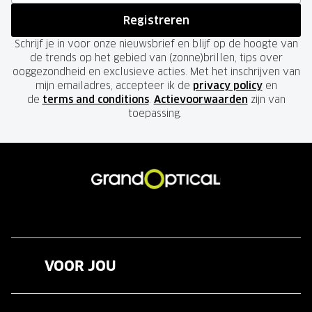
Registreren
Schrijf je in voor onze nieuwsbrief en blijf op de hoogte van
de trends op het gebied van (zonne)brillen, tips over
ooggezondheid en exclusieve acties. Met het inschrijven van
mijn emailadres, accepteer ik de
privacy policy
en
de
terms and conditions
.
Actievoorwaarden
zijn van
toepassing.
VOOR JOU
Brillen