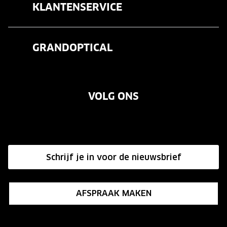
KLANTENSERVICE
Zonnebrillen
Veelgestelde vragen
Contactlenzen
GRANDOPTICAL
Contact
Oogmeting
Over ons
Garanties
Merken
VOLG ONS
Vacatures
Annuleer of retourneer een bestelling
Onze winkels
Hier de overeenkomst ontbinden
Affiliate programma
Schrijf je in voor de nieuwsbrief
Influencer programma
AFSPRAAK MAKEN