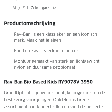
NIEUWE 
Altijd ZichtZeker garantie
NIEUWE COLLECTIE
ACTIES 
Premium O
ACTIES VOOR JOU
Productomschrijving
Jouw complete merkbril voor 239,-
Tweede d
Ray-Ban. Is een klassieker en een iconisch
Tweede designerbril cadeau
Tot 200,
merk. Maak het je eigen
sterkte
Tot 200.- korting op een complete
Rood en zwart vierkant montuur
merkbril
Alle actie
Montuur gemaakt van sterk en lichtgewicht
Premium Outlet: tot 50% korting
nylon en duurzame propionaat
Alle acties
Ray-Ban Bio-Based Kids RY9078V 3950
BRILABONNEMENT
GrandOptical is jouw persoonlijke oogexpert en de
GrandOptical Zicht Plan
beste zorg voor je ogen. Ontdek ons brede
assortiment aan kinderbrillen en vind de perfecte
BRILLENGLAZEN