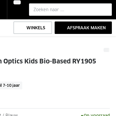
WINKELS
AFSPRAAK MAKEN
,-
ng
Onze brillenglazen
 Optics Kids Bio-Based RY1905
Nikon brillenglazen
e
l op sterkte
Transitions brillenglazen
l 7-10 jaar
 / Blauw
Op voorraad