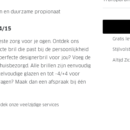
GrandOptical Zicht Plan
on en duurzame propionaat
4/15
LECTIE
LECTIE
Gratis l
este zorg voor je ogen. Ontdek ons
te bril die past bij de persoonlijkheid
Stijlvol
erfecte designerbril voor jou? Voeg de
Altijd Zi
huisbezorgd. Alle brillen zijn eenvoudig
kelvoudige glazen en tot -4/+4 voor
 vragen? Maak dan een afspraak bij één
dek onze veelzijdige services