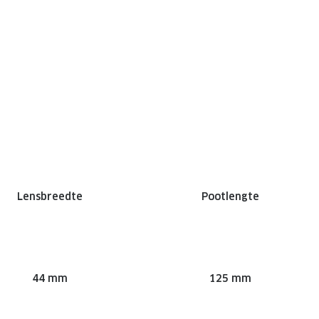
Lensbreedte
Pootlengte
44 mm
125 mm