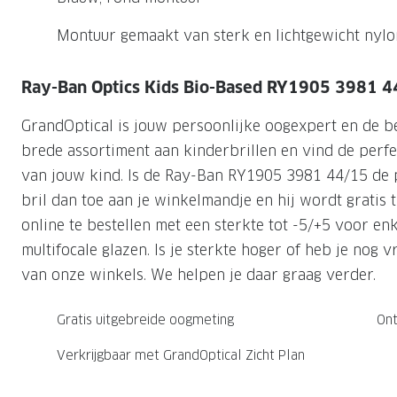
Nachtlenzen
Saint Laurent
Saint Laurent
Computerbrillen
Sportzonnebrillen
Droge ogen
Klantenservice
Montuur gemaakt van sterk en lichtgewicht nyl
Alle merken
Alle merken
Lenzen direct herbestellen
Leesbrillen
Skibrillen
Contactformulier
Ray-Ban Optics Kids Bio-Based RY1905 3981 4
NIEUWE COL
NIEUWE COL
Nachtbrillen
Verhuizing doorgeven
GrandOptical is jouw persoonlijke oogexpert en de b
brede assortiment aan kinderbrillen en vind de perfec
van jouw kind. Is de Ray-Ban RY1905 3981 44/15 de p
bril dan toe aan je winkelmandje en hij wordt gratis t
online te bestellen met een sterkte tot -5/+5 voor en
multifocale glazen. Is je sterkte hoger of heb je nog
van onze winkels. We helpen je daar graag verder.
Gratis uitgebreide oogmeting
Ont
Verkrijgbaar met GrandOptical Zicht Plan