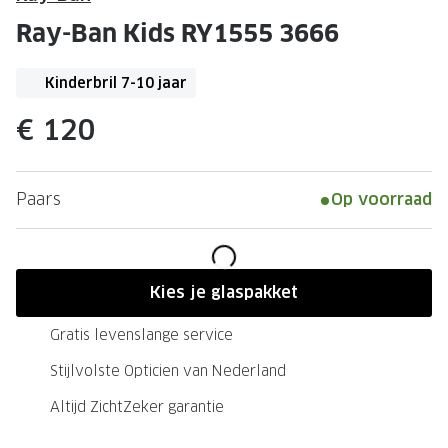
Leesbrillen
Skibrille
Ray-Ban Kids RY1555 3666
Nachtbrillen
MERKEN
Miu Miu
Kinderbril 7-10 jaar
MERKEN
Prada
Ray-Ban
€ 120
Miu Miu
Prada
Paars
Op voorraad
Gucci
Gucci
Ray-Ban
Tom For
Burberry
Oakley
Kies je glaspakket
Tom Ford
Burberr
Gratis levenslange service
Oakley
Saint Lau
Stijlvolste Opticien van Nederland
Saint Laurent
Alle mer
Altijd ZichtZeker garantie
Alle merken