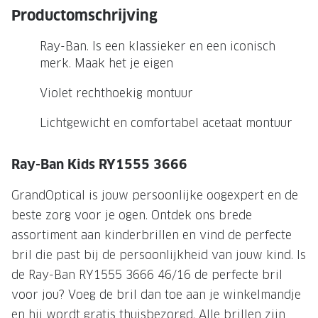
NIEUWE 
Productomschrijving
NIEUWE COLLECTIE
ACTIES 
Ray-Ban. Is een klassieker en een iconisch
Premium O
ACTIES VOOR JOU
merk. Maak het je eigen
Jouw complete merkbril voor 239,-
Tweede d
Violet rechthoekig montuur
Tweede designerbril cadeau
Tot 200,
Lichtgewicht en comfortabel acetaat montuur
sterkte
Tot 200.- korting op een complete
merkbril
Alle actie
Ray-Ban Kids RY1555 3666
Premium Outlet: tot 50% korting
GrandOptical is jouw persoonlijke oogexpert en de
Alle acties
beste zorg voor je ogen. Ontdek ons brede
assortiment aan kinderbrillen en vind de perfecte
BRILABONNEMENT
bril die past bij de persoonlijkheid van jouw kind. Is
de Ray-Ban RY1555 3666 46/16 de perfecte bril
GrandOptical Zicht Plan
voor jou? Voeg de bril dan toe aan je winkelmandje
BRILLENGLAZEN
en hij wordt gratis thuisbezorgd. Alle brillen zijn