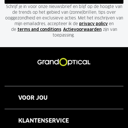
Schrijf je in voor onze nieuwsbrief en blijf op de hoogte van
de trends op het gebied van (zonne)brillen, tips over
ooggezondheid en exclusieve acties. Met het inschrijven van
mijn emailadres, accepteer ik de
privacy policy
en
de
terms and conditions
.
Actievoorwaarden
zijn van
toepassing.
VOOR JOU
Brillen
KLANTENSERVICE
Zonnebrillen