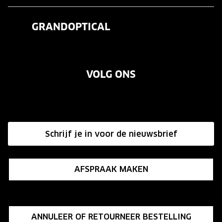
Veelgestelde vragen
Contactlenzen
GRANDOPTICAL
Contact
Oogmeting
Over ons
Garanties
Merken
VOLG ONS
Vacatures
Annuleer of retourneer een bestelling
Onze winkels
Hier de overeenkomst ontbinden
Affiliate programma
Schrijf je in voor de nieuwsbrief
Influencer programma
AFSPRAAK MAKEN
ANNULEER OF RETOURNEER BESTELLING