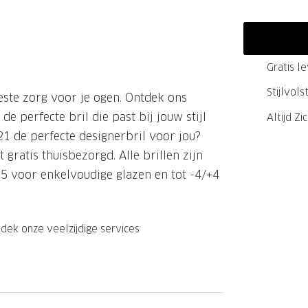
GrandOptical Zicht Plan
Gratis l
LECTIE
LECTIE
Stijlvol
este zorg voor je ogen. Ontdek ons
de perfecte bril die past bij jouw stijl
Altijd Zi
1 de perfecte designerbril voor jou?
gratis thuisbezorgd. Alle brillen zijn
+5 voor enkelvoudige glazen en tot -4/+4
dek onze veelzijdige services