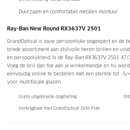
Nachtlenzen
Saint Laurent
Saint Laurent
Computerbrillen
Sportzonnebrillen
Droge ogen
Klantenservice
Duurzaam en comfortabel metalen montuur
Alle merken
Alle merken
Lenzen direct herbestellen
Leesbrillen
Skibrillen
Contactformulier
Ray-Ban New Round RX3637V 2501
NIEUWE COL
NIEUWE COL
Nachtbrillen
Verhuizing doorgeven
GrandOptical is jouw persoonlijke oogexpert en de b
brede assortiment aan stijlvolle heren brillen en vind 
en persoonlijkheid. Is de Ray-Ban RX3637V 2501 47/2
Voeg de bril dan toe aan je winkelmandje en hij wordt 
eenvoudig online te bestellen met een sterkte tot -5/
voor multifocale glazen.
Gratis uitgebreide oogmeting
Ont
Verkrijgbaar met GrandOptical Zicht Plan