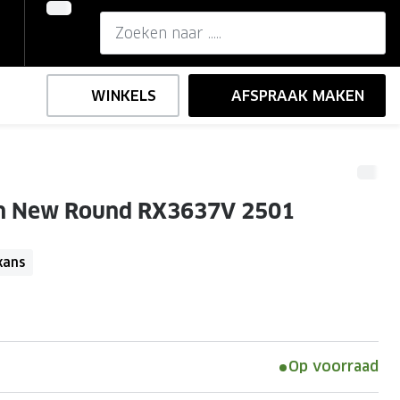
WINKELS
AFSPRAAK MAKEN
,-
ng
Onze brillenglazen
n New Round RX3637V 2501
Nikon brillenglazen
e
l op sterkte
Transitions brillenglazen
kans
Op voorraad