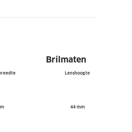
Brilmaten
breedte
Lenshoogte
mm
44 mm