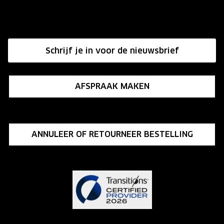
Onze winkels
Hier de overeenkomst ontbinden
Affiliate programma
Schrijf je in voor de nieuwsbrief
Influencer programma
AFSPRAAK MAKEN
ANNULEER OF RETOURNEER BESTELLING