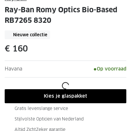
Leesbrillen
Skibrille
Ray-Ban Romy Optics Bio-Based
Nachtbrillen
MERKEN
RB7265 8320
Miu Miu
MERKEN
Nieuwe collectie
Prada
Ray-Ban
€ 160
Miu Miu
Prada
Gucci
Gucci
Havana
Op voorraad
Ray-Ban
Tom For
Burberry
Oakley
Tom Ford
Burberr
Kies je glaspakket
Oakley
Saint Lau
Gratis levenslange service
Saint Laurent
Alle mer
Stijlvolste Opticien van Nederland
Alle merken
Altijd ZichtZeker garantie