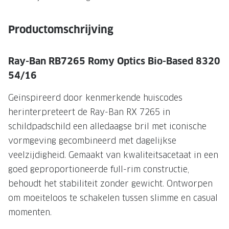
NIEUWE 
NIEUWE COLLECTIE
ACTIES 
Productomschrijving
Premium O
ACTIES VOOR JOU
Jouw complete merkbril voor 239,-
Tweede d
Ray-Ban RB7265 Romy Optics Bio-Based 8320
54/16
Tweede designerbril cadeau
Tot 200,
sterkte
Geïnspireerd door kenmerkende huiscodes
Tot 200.- korting op een complete
merkbril
Alle actie
herinterpreteert de Ray-Ban RX 7265 in
schildpadschild een alledaagse bril met iconische
Premium Outlet: tot 50% korting
vormgeving gecombineerd met dagelijkse
Alle acties
veelzijdigheid. Gemaakt van kwaliteitsacetaat in een
goed geproportioneerde full-rim constructie,
BRILABONNEMENT
behoudt het stabiliteit zonder gewicht. Ontworpen
om moeiteloos te schakelen tussen slimme en casual
GrandOptical Zicht Plan
momenten.
BRILLENGLAZEN