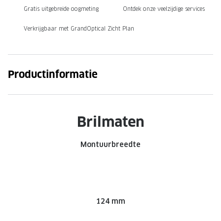
Gratis uitgebreide oogmeting
Ontdek onze veelzijdige services
Onze brillenglazen
Verkrijgbaar met GrandOptical Zicht Plan
Nikon brillenglazen
Transitions brillenglazen
Productinformatie
Brilmaten
Montuurbreedte
124 mm