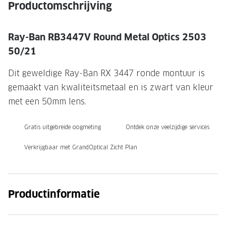
NIEUWE 
Productomschrijving
NIEUWE COLLECTIE
ACTIES 
Ray-Ban RB3447V Round Metal Optics 2503
Premium O
ACTIES VOOR JOU
50/21
Jouw complete merkbril voor 239,-
Tweede d
Dit geweldige Ray-Ban RX 3447 ronde montuur is
Tweede designerbril cadeau
Tot 200,
gemaakt van kwaliteitsmetaal en is zwart van kleur
sterkte
Tot 200.- korting op een complete
met een 50mm lens.
merkbril
Alle actie
Gratis uitgebreide oogmeting
Ontdek onze veelzijdige services
Premium Outlet: tot 50% korting
Verkrijgbaar met GrandOptical Zicht Plan
Alle acties
BRILABONNEMENT
Productinformatie
GrandOptical Zicht Plan
BRILLENGLAZEN