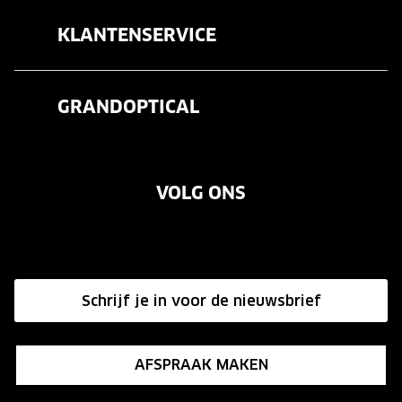
Brillen
KLANTENSERVICE
Zonnebrillen
Veelgestelde vragen
Contactlenzen
GRANDOPTICAL
Contact
Oogmeting
Over ons
Garanties
Merken
VOLG ONS
Vacatures
Annuleer of retourneer een bestelling
Onze winkels
Hier de overeenkomst ontbinden
Affiliate programma
Schrijf je in voor de nieuwsbrief
Influencer programma
AFSPRAAK MAKEN