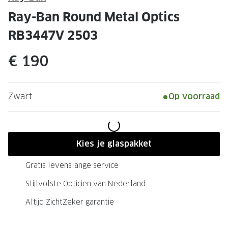
Leesbrillen
Skibrille
Ray-Ban Round Metal Optics
Nachtbrillen
MERKEN
RB3447V 2503
Miu Miu
MERKEN
€ 190
Prada
Ray-Ban
Miu Miu
Prada
Zwart
Op voorraad
Gucci
Gucci
Ray-Ban
Tom For
Burberry
Oakley
Kies je glaspakket
Tom Ford
Burberr
Gratis levenslange service
Oakley
Saint Lau
Stijlvolste Opticien van Nederland
Altijd ZichtZeker garantie
Saint Laurent
Alle mer
Alle merken