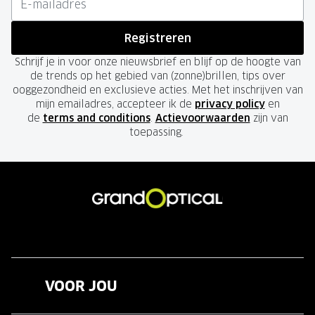
Registreren
Schrijf je in voor onze nieuwsbrief en blijf op de hoogte van
de trends op het gebied van (zonne)brillen, tips over
ooggezondheid en exclusieve acties. Met het inschrijven van
mijn emailadres, accepteer ik de
privacy policy
en
de
terms and conditions
.
Actievoorwaarden
zijn van
toepassing.
VOOR JOU