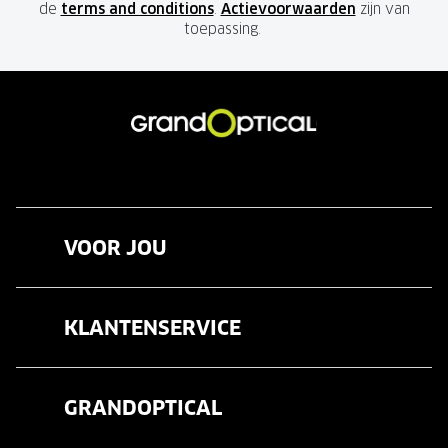
de
terms and conditions
.
Actievoorwaarden
zijn van
toepassing.
VOOR JOU
Brillen
KLANTENSERVICE
Zonnebrillen
Veelgestelde vragen
Contactlenzen
GRANDOPTICAL
Contact
Oogmeting