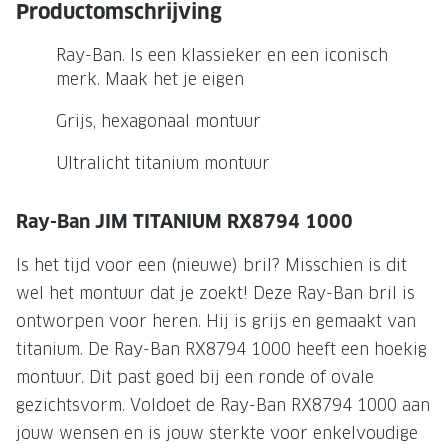
NIEUWE 
Productomschrijving
NIEUWE COLLECTIE
ACTIES 
Ray-Ban. Is een klassieker en een iconisch
Premium O
merk. Maak het je eigen
ACTIES VOOR JOU
Jouw complete merkbril voor 239,-
Tweede d
Grijs, hexagonaal montuur
Tweede designerbril cadeau
Tot 200,
Ultralicht titanium montuur
sterkte
Tot 200.- korting op een complete
merkbril
Alle actie
Ray-Ban JIM TITANIUM RX8794 1000
Premium Outlet: tot 50% korting
Is het tijd voor een (nieuwe) bril? Misschien is dit
wel het montuur dat je zoekt! Deze Ray-Ban bril is
Alle acties
ontworpen voor heren. Hij is grijs en gemaakt van
BRILABONNEMENT
titanium. De Ray-Ban RX8794 1000 heeft een hoekig
montuur. Dit past goed bij een ronde of ovale
GrandOptical Zicht Plan
gezichtsvorm. Voldoet de Ray-Ban RX8794 1000 aan
jouw wensen en is jouw sterkte voor enkelvoudige
BRILLENGLAZEN