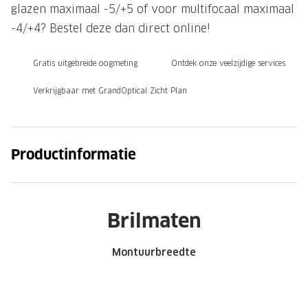
glazen maximaal -5/+5 of voor multifocaal maximaal
Onze brillenglazen
-4/+4? Bestel deze dan direct online!
Nikon brillenglazen
Gratis uitgebreide oogmeting
Ontdek onze veelzijdige services
Transitions brillenglazen
Verkrijgbaar met GrandOptical Zicht Plan
Productinformatie
Brilmaten
Montuurbreedte