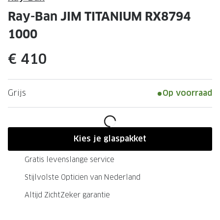
Leesbrillen
Skibrille
Ray-Ban JIM TITANIUM RX8794
Nachtbrillen
MERKEN
1000
Miu Miu
MERKEN
€ 410
Prada
Ray-Ban
Miu Miu
Prada
Grijs
Op voorraad
Gucci
Gucci
Ray-Ban
Tom For
Burberry
Oakley
Kies je glaspakket
Tom Ford
Burberr
Gratis levenslange service
Oakley
Saint Lau
Stijlvolste Opticien van Nederland
Altijd ZichtZeker garantie
Saint Laurent
Alle mer
Alle merken