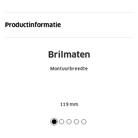
Onze brillenglazen
Nikon brillenglazen
Productinformatie
Transitions brillenglazen
Brilmaten
Montuurbreedte
119 mm