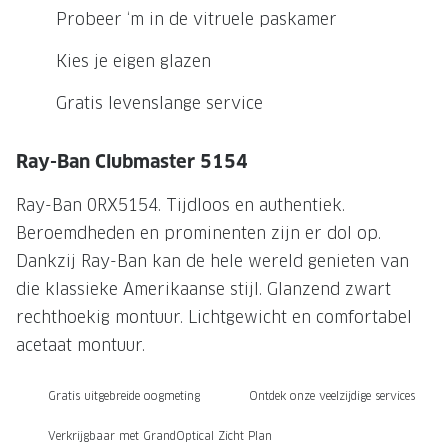
NIEUWE 
Probeer ‘m in de vitruele paskamer
NIEUWE COLLECTIE
ACTIES 
Kies je eigen glazen
Premium O
ACTIES VOOR JOU
Gratis levenslange service
Jouw complete merkbril voor 239,-
Tweede d
Tweede designerbril cadeau
Tot 200,
Ray-Ban Clubmaster 5154
sterkte
Tot 200.- korting op een complete
Ray-Ban 0RX5154. Tijdloos en authentiek.
merkbril
Alle actie
Beroemdheden en prominenten zijn er dol op.
Premium Outlet: tot 50% korting
Dankzij Ray-Ban kan de hele wereld genieten van
die klassieke Amerikaanse stijl. Glanzend zwart
Alle acties
rechthoekig montuur. Lichtgewicht en comfortabel
BRILABONNEMENT
acetaat montuur.
GrandOptical Zicht Plan
Gratis uitgebreide oogmeting
Ontdek onze veelzijdige services
BRILLENGLAZEN
Verkrijgbaar met GrandOptical Zicht Plan