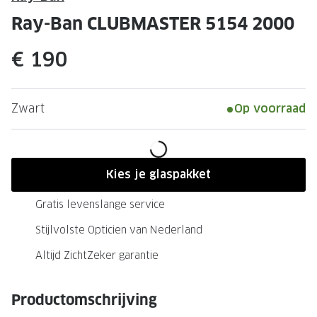
Leesbrillen
Skibrille
Ray-Ban CLUBMASTER 5154 2000
Nachtbrillen
MERKEN
€ 190
Miu Miu
MERKEN
Prada
Ray-Ban
Zwart
Op voorraad
Miu Miu
Prada
Gucci
Gucci
Ray-Ban
Tom For
Kies je glaspakket
Burberry
Oakley
Gratis levenslange service
Tom Ford
Burberr
Stijlvolste Opticien van Nederland
Oakley
Saint Lau
Altijd ZichtZeker garantie
Saint Laurent
Alle mer
Productomschrijving
Alle merken