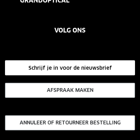
GRANDOPTICAL
Contact
Oogmeting
Over ons
Garanties
Merken
VOLG ONS
Vacatures
Annuleer of retourneer een bestelling
Onze winkels
Hier de overeenkomst ontbinden
Affiliate programma
Schrijf je in voor de nieuwsbrief
Influencer programma
AFSPRAAK MAKEN
ANNULEER OF RETOURNEER BESTELLING