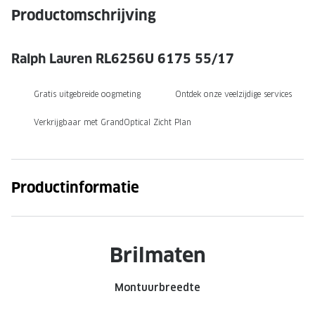
NIEUWE 
Productomschrijving
NIEUWE COLLECTIE
ACTIES 
Premium O
ACTIES VOOR JOU
Ralph Lauren RL6256U 6175 55/17
Jouw complete merkbril voor 239,-
Tweede d
Gratis uitgebreide oogmeting
Ontdek onze veelzijdige services
Tweede designerbril cadeau
Tot 200,
sterkte
Verkrijgbaar met GrandOptical Zicht Plan
Tot 200.- korting op een complete
merkbril
Alle actie
Premium Outlet: tot 50% korting
Productinformatie
Alle acties
BRILABONNEMENT
Brilmaten
GrandOptical Zicht Plan
Montuurbreedte
BRILLENGLAZEN