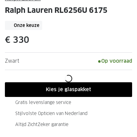
Leesbrillen
Skibrille
Ralph Lauren RL6256U 6175
Nachtbrillen
MERKEN
Miu Miu
Onze keuze
MERKEN
Prada
Ray-Ban
€ 330
Miu Miu
Prada
Zwart
Op voorraad
Gucci
Gucci
Ray-Ban
Tom For
Burberry
Oakley
Kies je glaspakket
Tom Ford
Burberr
Gratis levenslange service
Oakley
Saint Lau
Stijlvolste Opticien van Nederland
Saint Laurent
Alle mer
Altijd ZichtZeker garantie
Alle merken