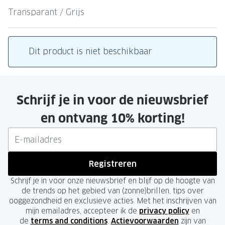
Leesbrillen
Skibrille
Transparant / Grijs
Nachtbrillen
MERKEN
Miu Miu
MERKEN
Dit product is niet beschikbaar
Prada
Ray-Ban
Miu Miu
Prada
Schrijf je in voor de nieuwsbrief
Gucci
Gucci
en ontvang 10% korting!
Ray-Ban
Tom For
Burberry
Oakley
Tom Ford
Burberr
Registreren
Oakley
Saint Lau
Schrijf je in voor onze nieuwsbrief en blijf op de hoogte van
de trends op het gebied van (zonne)brillen, tips over
Saint Laurent
Alle mer
ooggezondheid en exclusieve acties. Met het inschrijven van
mijn emailadres, accepteer ik de
privacy policy
en
Alle merken
de
terms and conditions
.
Actievoorwaarden
zijn van