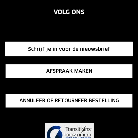
Garanties
Merken
Onze brillenglazen
VOLG ONS
Vacatures
Annuleer of retourneer een bestelling
Nikon brillenglazen
Onze winkels
Hier de overeenkomst ontbinden
Transitions brillenglazen
Affiliate programma
Schrijf je in voor de nieuwsbrief
Influencer programma
AFSPRAAK MAKEN
ANNULEER OF RETOURNEER BESTELLING