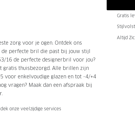
GrandOptical Zicht Plan
Gratis l
Stijlvol
LECTIE
LECTIE
Altijd Zi
este zorg voor je ogen. Ontdek ons
de perfecte bril die past bij jouw stijl
3/16 de perfecte designerbril voor jou?
gratis thuisbezorgd. Alle brillen zijn
+5 voor enkelvoudige glazen en tot -4/+4
e nog vragen? Maak dan een afspraak bij
r.
dek onze veelzijdige services