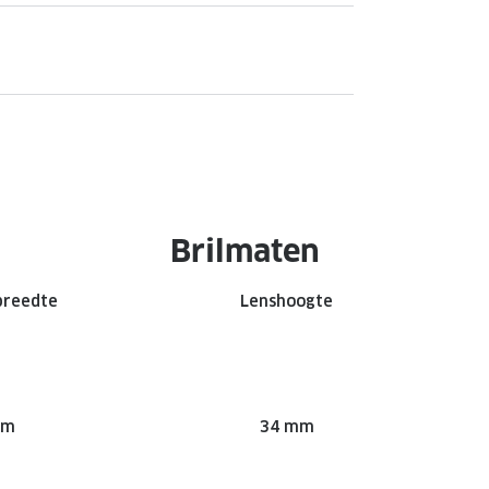
Brilmaten
breedte
Lenshoogte
mm
34 mm