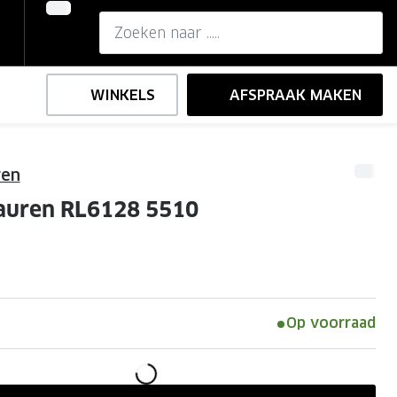
WINKELS
AFSPRAAK MAKEN
ren
,-
ng
Onze brillenglazen
auren RL6128 5510
Nikon brillenglazen
e
l op sterkte
Transitions brillenglazen
Op voorraad