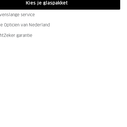
Kies je glaspakket
evenslange service
ste Opticien van Nederland
chtZeker garantie