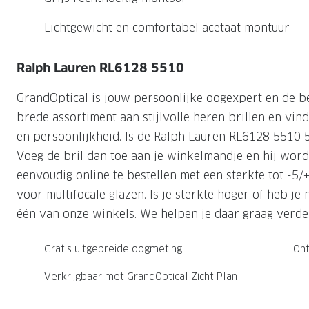
Nachtlenzen
Saint Laurent
Saint Laurent
Computerbrillen
Sportzonnebrillen
Droge ogen
Klantenservice
Lichtgewicht en comfortabel acetaat montuur
Alle merken
Alle merken
Lenzen direct herbestellen
Leesbrillen
Skibrillen
Contactformulier
Ralph Lauren RL6128 5510
NIEUWE COL
NIEUWE COL
Nachtbrillen
Verhuizing doorgeven
GrandOptical is jouw persoonlijke oogexpert en de b
brede assortiment aan stijlvolle heren brillen en vind 
en persoonlijkheid. Is de Ralph Lauren RL6128 5510 5
Voeg de bril dan toe aan je winkelmandje en hij wordt 
eenvoudig online te bestellen met een sterkte tot -5/
voor multifocale glazen. Is je sterkte hoger of heb j
één van onze winkels. We helpen je daar graag verde
Gratis uitgebreide oogmeting
Ont
Verkrijgbaar met GrandOptical Zicht Plan