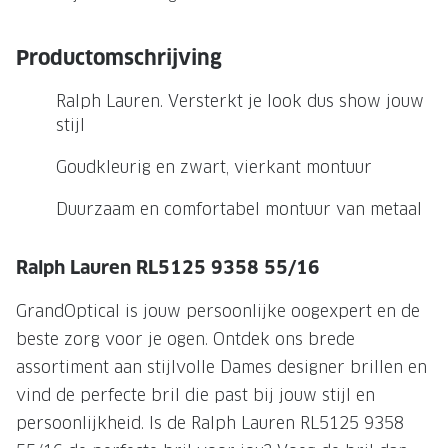
NIEUWE 
NIEUWE COLLECTIE
ACTIES 
Productomschrijving
Premium O
ACTIES VOOR JOU
Ralph Lauren. Versterkt je look dus show jouw
Jouw complete merkbril voor 239,-
Tweede d
stijl
Tweede designerbril cadeau
Tot 200,
Goudkleurig en zwart, vierkant montuur
sterkte
Tot 200.- korting op een complete
Duurzaam en comfortabel montuur van metaal
merkbril
Alle actie
Premium Outlet: tot 50% korting
Ralph Lauren RL5125 9358 55/16
Alle acties
GrandOptical is jouw persoonlijke oogexpert en de
beste zorg voor je ogen. Ontdek ons brede
BRILABONNEMENT
assortiment aan stijlvolle Dames designer brillen en
GrandOptical Zicht Plan
vind de perfecte bril die past bij jouw stijl en
persoonlijkheid. Is de Ralph Lauren RL5125 9358
BRILLENGLAZEN