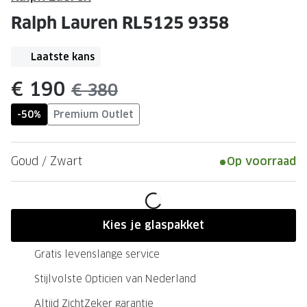
Leesbrillen
Skibrille
Ralph Lauren RL5125 9358
Nachtbrillen
MERKEN
Miu Miu
Laatste kans
MERKEN
Prada
Ray-Ban
nu:
€ 190
was:
€ 380
Miu Miu
Prada
-50%
Premium Outlet
Gucci
Gucci
Goud / Zwart
Op voorraad
Ray-Ban
Tom For
Burberry
Oakley
Tom Ford
Burberr
Kies je glaspakket
Oakley
Saint Lau
Gratis levenslange service
Saint Laurent
Alle mer
Stijlvolste Opticien van Nederland
Alle merken
Altijd ZichtZeker garantie