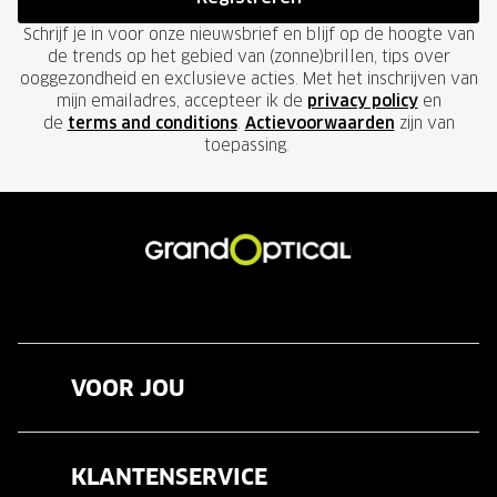
Schrijf je in voor onze nieuwsbrief en blijf op de hoogte van
de trends op het gebied van (zonne)brillen, tips over
ooggezondheid en exclusieve acties. Met het inschrijven van
mijn emailadres, accepteer ik de
privacy policy
en
de
terms and conditions
.
Actievoorwaarden
zijn van
toepassing.
VOOR JOU
Brillen
KLANTENSERVICE
Zonnebrillen