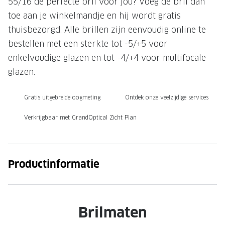
55/16 de perfecte bril voor jou? Voeg de bril dan
toe aan je winkelmandje en hij wordt gratis
Onze brillenglazen
thuisbezorgd. Alle brillen zijn eenvoudig online te
Nikon brillenglazen
bestellen met een sterkte tot -5/+5 voor
Transitions brillenglazen
enkelvoudige glazen en tot -4/+4 voor multifocale
glazen.
Gratis uitgebreide oogmeting
Ontdek onze veelzijdige services
Verkrijgbaar met GrandOptical Zicht Plan
Productinformatie
Brilmaten