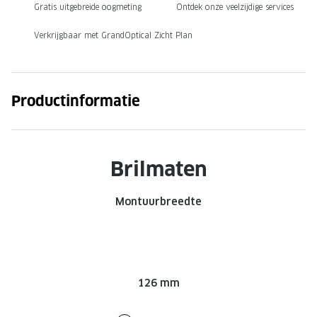
Gratis uitgebreide oogmeting
Ontdek onze veelzijdige services
Onze brillenglazen
Verkrijgbaar met GrandOptical Zicht Plan
Nikon brillenglazen
Transitions brillenglazen
Productinformatie
Brilmaten
Montuurbreedte
126 mm