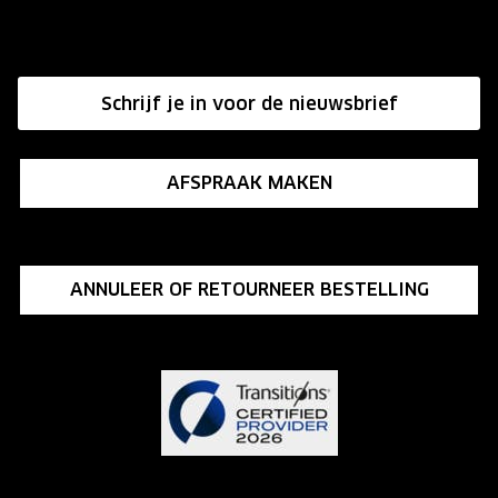
Onze winkels
Hier de overeenkomst ontbinden
Affiliate programma
Schrijf je in voor de nieuwsbrief
Influencer programma
AFSPRAAK MAKEN
ANNULEER OF RETOURNEER BESTELLING