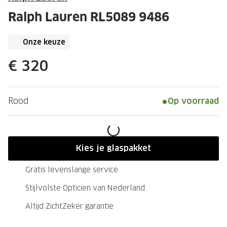
Leesbrillen
Skibrille
Ralph Lauren RL5089 9486
Nachtbrillen
MERKEN
Miu Miu
Onze keuze
MERKEN
Prada
Ray-Ban
€ 320
Miu Miu
Prada
Rood
Op voorraad
Gucci
Gucci
Ray-Ban
Tom For
Burberry
Oakley
Kies je glaspakket
Tom Ford
Burberr
Gratis levenslange service
Oakley
Saint Lau
Stijlvolste Opticien van Nederland
Saint Laurent
Alle mer
Altijd ZichtZeker garantie
Alle merken