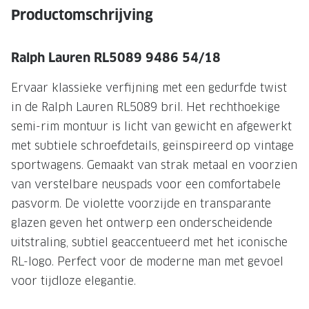
NIEUWE 
Productomschrijving
NIEUWE COLLECTIE
ACTIES 
Premium O
ACTIES VOOR JOU
Ralph Lauren RL5089 9486 54/18
Jouw complete merkbril voor 239,-
Tweede d
Ervaar klassieke verfijning met een gedurfde twist
Tweede designerbril cadeau
Tot 200,
in de Ralph Lauren RL5089 bril. Het rechthoekige
sterkte
semi-rim montuur is licht van gewicht en afgewerkt
Tot 200.- korting op een complete
met subtiele schroefdetails, geïnspireerd op vintage
merkbril
Alle actie
sportwagens. Gemaakt van strak metaal en voorzien
Premium Outlet: tot 50% korting
van verstelbare neuspads voor een comfortabele
pasvorm. De violette voorzijde en transparante
Alle acties
glazen geven het ontwerp een onderscheidende
BRILABONNEMENT
uitstraling, subtiel geaccentueerd met het iconische
RL-logo. Perfect voor de moderne man met gevoel
GrandOptical Zicht Plan
voor tijdloze elegantie.
BRILLENGLAZEN