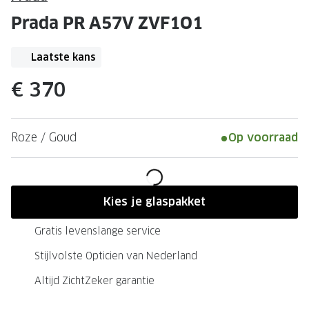
Leesbrillen
Skibrille
Prada PR A57V ZVF1O1
Nachtbrillen
MERKEN
Miu Miu
Laatste kans
MERKEN
Prada
Ray-Ban
€ 370
Miu Miu
Prada
Roze / Goud
Op voorraad
Gucci
Gucci
Ray-Ban
Tom For
Burberry
Oakley
Kies je glaspakket
Tom Ford
Burberr
Gratis levenslange service
Oakley
Saint Lau
Stijlvolste Opticien van Nederland
Saint Laurent
Alle mer
Altijd ZichtZeker garantie
Alle merken