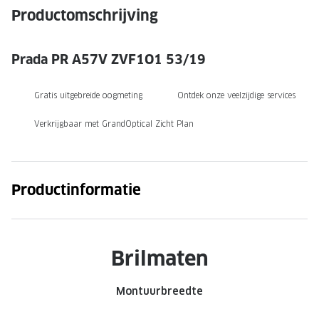
NIEUWE 
Productomschrijving
NIEUWE COLLECTIE
ACTIES 
Premium O
ACTIES VOOR JOU
Prada PR A57V ZVF1O1 53/19
Jouw complete merkbril voor 239,-
Tweede d
Gratis uitgebreide oogmeting
Ontdek onze veelzijdige services
Tweede designerbril cadeau
Tot 200,
sterkte
Verkrijgbaar met GrandOptical Zicht Plan
Tot 200.- korting op een complete
merkbril
Alle actie
Premium Outlet: tot 50% korting
Productinformatie
Alle acties
BRILABONNEMENT
Brilmaten
GrandOptical Zicht Plan
Montuurbreedte
BRILLENGLAZEN