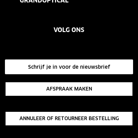
GRANDOPTICAL
Contact
Oogmeting
Over ons
Garanties
Merken
VOLG ONS
Vacatures
Annuleer of retourneer een bestelling
Onze winkels
Hier de overeenkomst ontbinden
Affiliate programma
Schrijf je in voor de nieuwsbrief
Influencer programma
AFSPRAAK MAKEN
ANNULEER OF RETOURNEER BESTELLING