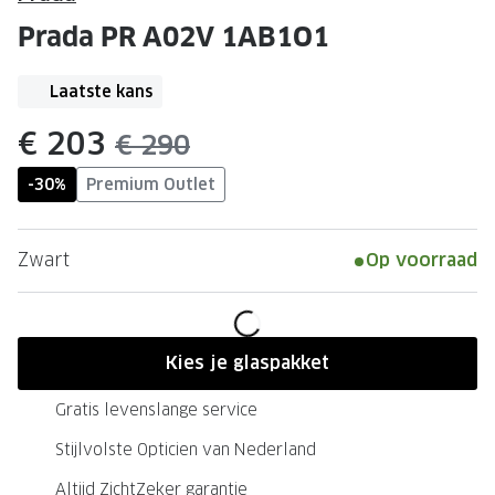
Leesbrillen
Skibrille
Prada PR A02V 1AB1O1
Nachtbrillen
MERKEN
Miu Miu
Laatste kans
MERKEN
Prada
Ray-Ban
nu:
€ 203
was:
€ 290
Miu Miu
Prada
-30%
Premium Outlet
Gucci
Gucci
Zwart
Op voorraad
Ray-Ban
Tom For
Burberry
Oakley
Tom Ford
Burberr
Kies je glaspakket
Oakley
Saint Lau
Gratis levenslange service
Saint Laurent
Alle mer
Stijlvolste Opticien van Nederland
Alle merken
Altijd ZichtZeker garantie