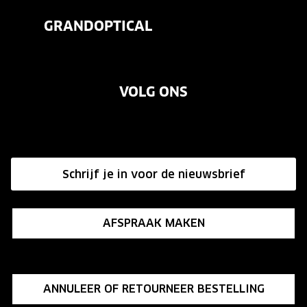
Veelgestelde vragen
Contactlenzen
GRANDOPTICAL
Contact
Oogmeting
Over ons
Garanties
Merken
VOLG ONS
Vacatures
Annuleer of retourneer een bestelling
Onze winkels
Hier de overeenkomst ontbinden
Affiliate programma
Schrijf je in voor de nieuwsbrief
Influencer programma
AFSPRAAK MAKEN
ANNULEER OF RETOURNEER BESTELLING