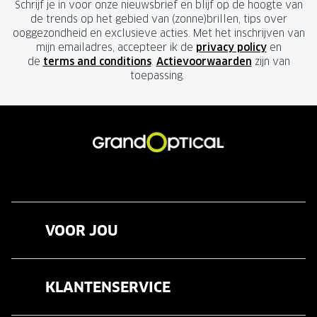
Schrijf je in voor onze nieuwsbrief en blijf op de hoogte van
de trends op het gebied van (zonne)brillen, tips over
ooggezondheid en exclusieve acties. Met het inschrijven van
mijn emailadres, accepteer ik de
privacy policy
en
de
terms and conditions
.
Actievoorwaarden
zijn van
toepassing.
VOOR JOU
Brillen
KLANTENSERVICE
Zonnebrillen