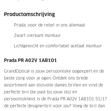
NIEUWE 
NIEUWE COLLECTIE
ACTIES 
Productomschrijving
Premium O
ACTIES VOOR JOU
Prada, voor de rebel in ons allemaal
Jouw complete merkbril voor 239,-
Tweede d
Zwart vierkant montuur
Tweede designerbril cadeau
Tot 200,
sterkte
Lichtgewicht en comfortabel acetaat montuur
Tot 200.- korting op een complete
merkbril
Alle actie
Prada PR A02V 1AB1O1
Premium Outlet: tot 50% korting
GrandOptical is jouw persoonlijke oogexpert en de
Alle acties
beste zorg voor je ogen. Ontdek ons brede
assortiment aan stijlvolle dames brillen en vind de
BRILABONNEMENT
perfecte bril die past bij jouw stijl en
GrandOptical Zicht Plan
persoonlijkheid. Is de Prada PR A02V 1AB1O1 51/17
de perfecte designerbril voor jou? Voeg de bril dan
BRILLENGLAZEN