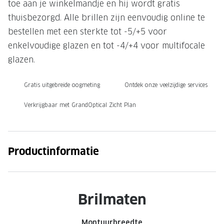
toe aan je winkelmandje en hij wordt gratis
Onze brillenglazen
thuisbezorgd. Alle brillen zijn eenvoudig online te
bestellen met een sterkte tot -5/+5 voor
Nikon brillenglazen
enkelvoudige glazen en tot -4/+4 voor multifocale
Transitions brillenglazen
glazen.
Gratis uitgebreide oogmeting
Ontdek onze veelzijdige services
Verkrijgbaar met GrandOptical Zicht Plan
Productinformatie
Brilmaten
Montuurbreedte