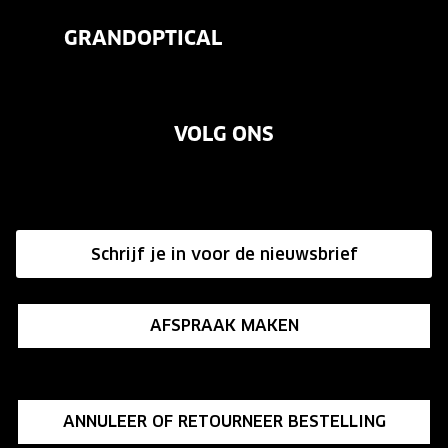
Veelgestelde vragen
Contactlenzen
GRANDOPTICAL
Contact
Oogmeting
Over ons
Garanties
Merken
VOLG ONS
Vacatures
Annuleer of retourneer een bestelling
Onze winkels
Hier de overeenkomst ontbinden
Affiliate programma
Schrijf je in voor de nieuwsbrief
Influencer programma
AFSPRAAK MAKEN
ANNULEER OF RETOURNEER BESTELLING