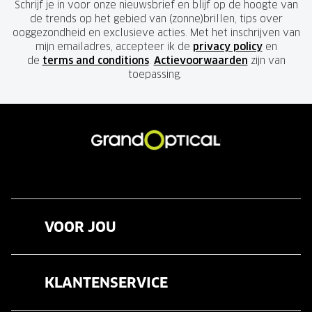
Schrijf je in voor onze nieuwsbrief en blijf op de hoogte van
de trends op het gebied van (zonne)brillen, tips over
ooggezondheid en exclusieve acties. Met het inschrijven van
mijn emailadres, accepteer ik de
privacy policy
en
de
terms and conditions
.
Actievoorwaarden
zijn van
toepassing.
VOOR JOU
Brillen
KLANTENSERVICE
Zonnebrillen