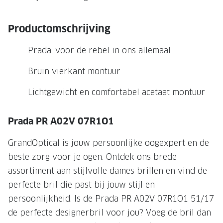
NIEUWE 
NIEUWE COLLECTIE
ACTIES 
Productomschrijving
Premium O
ACTIES VOOR JOU
Prada, voor de rebel in ons allemaal
Jouw complete merkbril voor 239,-
Tweede d
Bruin vierkant montuur
Tweede designerbril cadeau
Tot 200,
sterkte
Lichtgewicht en comfortabel acetaat montuur
Tot 200.- korting op een complete
merkbril
Alle actie
Prada PR A02V 07R1O1
Premium Outlet: tot 50% korting
GrandOptical is jouw persoonlijke oogexpert en de
Alle acties
beste zorg voor je ogen. Ontdek ons brede
assortiment aan stijlvolle dames brillen en vind de
BRILABONNEMENT
perfecte bril die past bij jouw stijl en
GrandOptical Zicht Plan
persoonlijkheid. Is de Prada PR A02V 07R1O1 51/17
de perfecte designerbril voor jou? Voeg de bril dan
BRILLENGLAZEN