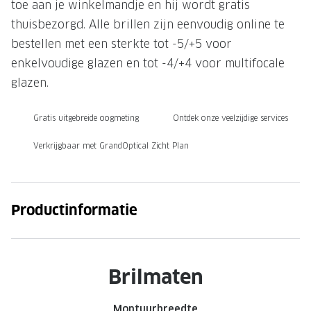
toe aan je winkelmandje en hij wordt gratis
Onze brillenglazen
thuisbezorgd. Alle brillen zijn eenvoudig online te
bestellen met een sterkte tot -5/+5 voor
Nikon brillenglazen
enkelvoudige glazen en tot -4/+4 voor multifocale
Transitions brillenglazen
glazen.
Gratis uitgebreide oogmeting
Ontdek onze veelzijdige services
Verkrijgbaar met GrandOptical Zicht Plan
Productinformatie
Brilmaten
Montuurbreedte