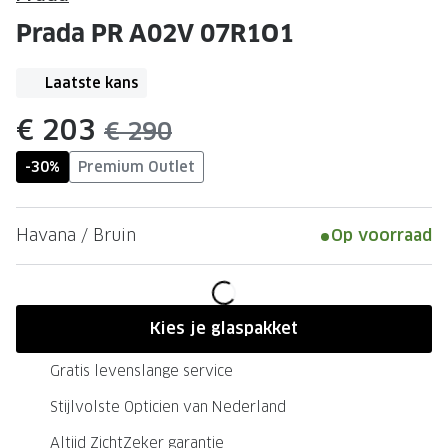
Leesbrillen
Skibrille
Prada PR A02V 07R1O1
Nachtbrillen
MERKEN
Miu Miu
Laatste kans
MERKEN
Prada
Ray-Ban
nu:
€ 203
was:
€ 290
Miu Miu
Prada
-30%
Premium Outlet
Gucci
Gucci
Havana / Bruin
Op voorraad
Ray-Ban
Tom For
Burberry
Oakley
Tom Ford
Burberr
Kies je glaspakket
Oakley
Saint Lau
Gratis levenslange service
Saint Laurent
Alle mer
Stijlvolste Opticien van Nederland
Alle merken
Altijd ZichtZeker garantie