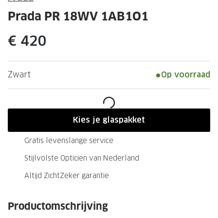
Leesbrillen
Skibrille
Prada PR 18WV 1AB1O1
Nachtbrillen
MERKEN
€ 420
Miu Miu
MERKEN
Prada
Ray-Ban
Zwart
Op voorraad
Miu Miu
Prada
Gucci
Gucci
Ray-Ban
Tom For
Kies je glaspakket
Burberry
Oakley
Gratis levenslange service
Tom Ford
Burberr
Stijlvolste Opticien van Nederland
Oakley
Saint Lau
Altijd ZichtZeker garantie
Saint Laurent
Alle mer
Productomschrijving
Alle merken