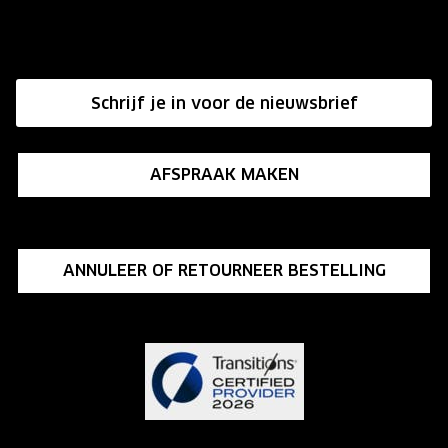
Onze winkels
Hier de overeenkomst ontbinden
Affiliate programma
Schrijf je in voor de nieuwsbrief
Influencer programma
AFSPRAAK MAKEN
ANNULEER OF RETOURNEER BESTELLING