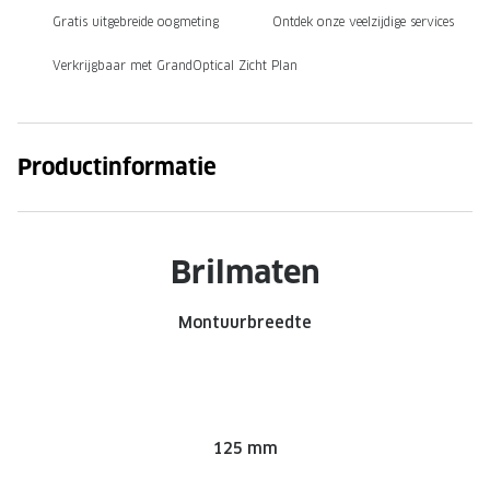
Gratis uitgebreide oogmeting
Ontdek onze veelzijdige services
Onze brillenglazen
Verkrijgbaar met GrandOptical Zicht Plan
Nikon brillenglazen
Transitions brillenglazen
Productinformatie
Brilmaten
Montuurbreedte
125 mm