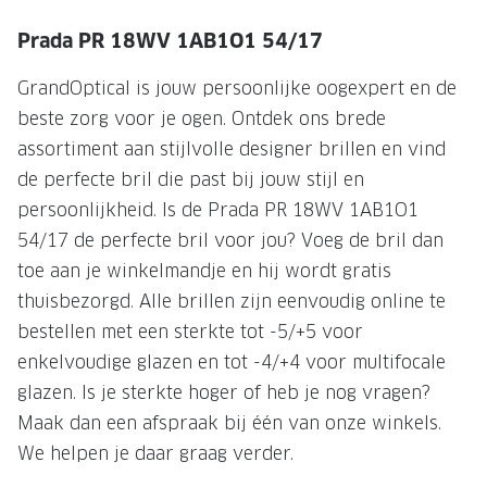
NIEUWE 
Prada PR 18WV 1AB1O1 54/17
NIEUWE COLLECTIE
ACTIES 
Premium O
ACTIES VOOR JOU
GrandOptical is jouw persoonlijke oogexpert en de
beste zorg voor je ogen. Ontdek ons brede
Jouw complete merkbril voor 239,-
Tweede d
assortiment aan stijlvolle designer brillen en vind
Tweede designerbril cadeau
Tot 200,
de perfecte bril die past bij jouw stijl en
sterkte
Tot 200.- korting op een complete
persoonlijkheid. Is de Prada PR 18WV 1AB1O1
merkbril
Alle actie
54/17 de perfecte bril voor jou? Voeg de bril dan
toe aan je winkelmandje en hij wordt gratis
Premium Outlet: tot 50% korting
thuisbezorgd. Alle brillen zijn eenvoudig online te
Alle acties
bestellen met een sterkte tot -5/+5 voor
enkelvoudige glazen en tot -4/+4 voor multifocale
BRILABONNEMENT
glazen. Is je sterkte hoger of heb je nog vragen?
GrandOptical Zicht Plan
Maak dan een afspraak bij één van onze winkels.
We helpen je daar graag verder.
BRILLENGLAZEN