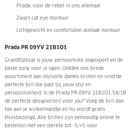
NIEUWE 
Prada, voor de rebel in ons allemaal
NIEUWE COLLECTIE
ACTIES 
Zwart cat eye montuur
Premium O
ACTIES VOOR JOU
Lichtgewicht en comfortabel acetaat montuur
Jouw complete merkbril voor 239,-
Tweede d
Tweede designerbril cadeau
Tot 200,
Prada PR 09YV 21B1O1
sterkte
Tot 200.- korting op een complete
GrandOptical is jouw persoonlijke oogexpert en de
merkbril
Alle actie
beste zorg voor je ogen. Ontdek ons brede
Premium Outlet: tot 50% korting
assortiment aan stijlvolle dames brillen en vind de
perfecte bril die past bij jouw stijl en
Alle acties
persoonlijkheid. Is de Prada PR 09YV 21B1O1 54/18
BRILABONNEMENT
de perfecte designerbril voor jou? Voeg de bril dan
toe aan je winkelmandje en hij wordt gratis
GrandOptical Zicht Plan
thuisbezorgd. Alle brillen zijn eenvoudig online te
bestellen met een sterkte tot -5/+5 voor
BRILLENGLAZEN