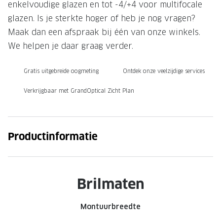
enkelvoudige glazen en tot -4/+4 voor multifocale
Onze brillenglazen
glazen. Is je sterkte hoger of heb je nog vragen?
Maak dan een afspraak bij één van onze winkels.
Nikon brillenglazen
We helpen je daar graag verder.
Transitions brillenglazen
Gratis uitgebreide oogmeting
Ontdek onze veelzijdige services
Verkrijgbaar met GrandOptical Zicht Plan
Productinformatie
Brilmaten
Montuurbreedte