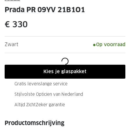
Leesbrillen
Skibrille
Prada PR 09YV 21B1O1
Nachtbrillen
MERKEN
€ 330
Miu Miu
MERKEN
Prada
Ray-Ban
Zwart
Op voorraad
Miu Miu
Prada
Gucci
Gucci
Ray-Ban
Tom For
Kies je glaspakket
Burberry
Oakley
Gratis levenslange service
Tom Ford
Burberr
Stijlvolste Opticien van Nederland
Oakley
Saint Lau
Altijd ZichtZeker garantie
Saint Laurent
Alle mer
Productomschrijving
Alle merken