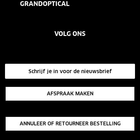
GRANDOPTICAL
Contact
Oogmeting
Over ons
Garanties
Merken
VOLG ONS
Vacatures
Annuleer of retourneer een bestelling
Onze winkels
Hier de overeenkomst ontbinden
Affiliate programma
Schrijf je in voor de nieuwsbrief
Influencer programma
AFSPRAAK MAKEN
ANNULEER OF RETOURNEER BESTELLING