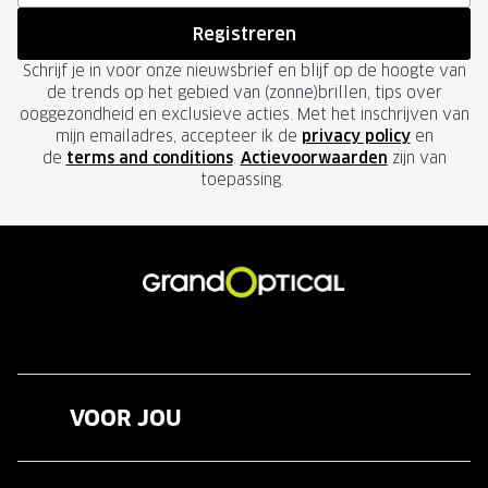
Registreren
Schrijf je in voor onze nieuwsbrief en blijf op de hoogte van
de trends op het gebied van (zonne)brillen, tips over
ooggezondheid en exclusieve acties. Met het inschrijven van
mijn emailadres, accepteer ik de
privacy policy
en
de
terms and conditions
.
Actievoorwaarden
zijn van
toepassing.
VOOR JOU
Brillen