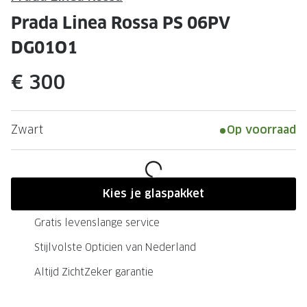
Leesbrillen
Skibrille
Prada Linea Rossa PS 06PV
Nachtbrillen
MERKEN
DG01O1
Miu Miu
MERKEN
€ 300
Prada
Ray-Ban
Miu Miu
Prada
Zwart
Op voorraad
Gucci
Gucci
Ray-Ban
Tom For
Burberry
Oakley
Kies je glaspakket
Tom Ford
Burberr
Gratis levenslange service
Oakley
Saint Lau
Stijlvolste Opticien van Nederland
Altijd ZichtZeker garantie
Saint Laurent
Alle mer
Alle merken