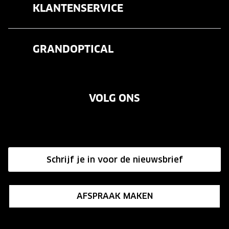
KLANTENSERVICE
Zonnebrillen
Veelgestelde vragen
Contactlenzen
GRANDOPTICAL
Contact
Oogmeting
Over ons
Garanties
Merken
VOLG ONS
Vacatures
Annuleer of retourneer een bestelling
Onze winkels
Hier de overeenkomst ontbinden
Affiliate programma
Schrijf je in voor de nieuwsbrief
Influencer programma
AFSPRAAK MAKEN