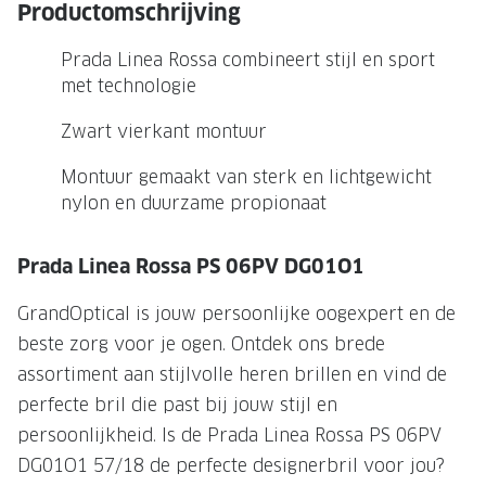
NIEUWE 
Productomschrijving
NIEUWE COLLECTIE
ACTIES 
Prada Linea Rossa combineert stijl en sport
Premium O
met technologie
ACTIES VOOR JOU
Jouw complete merkbril voor 239,-
Tweede d
Zwart vierkant montuur
Tweede designerbril cadeau
Tot 200,
Montuur gemaakt van sterk en lichtgewicht
sterkte
nylon en duurzame propionaat
Tot 200.- korting op een complete
merkbril
Alle actie
Prada Linea Rossa PS 06PV DG01O1
Premium Outlet: tot 50% korting
GrandOptical is jouw persoonlijke oogexpert en de
Alle acties
beste zorg voor je ogen. Ontdek ons brede
BRILABONNEMENT
assortiment aan stijlvolle heren brillen en vind de
perfecte bril die past bij jouw stijl en
GrandOptical Zicht Plan
persoonlijkheid. Is de Prada Linea Rossa PS 06PV
DG01O1 57/18 de perfecte designerbril voor jou?
BRILLENGLAZEN