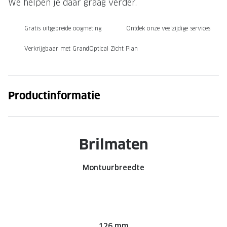
We helpen je daar graag verder.
Onze brillenglazen
Gratis uitgebreide oogmeting
Ontdek onze veelzijdige services
Nikon brillenglazen
Verkrijgbaar met GrandOptical Zicht Plan
Transitions brillenglazen
Productinformatie
Brilmaten
Montuurbreedte
126 mm