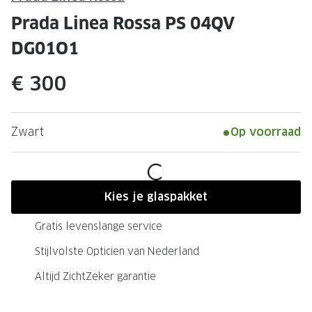
Leesbrillen
Skibrille
Prada Linea Rossa PS 04QV
Nachtbrillen
MERKEN
DG01O1
Miu Miu
MERKEN
€ 300
Prada
Ray-Ban
Miu Miu
Prada
Zwart
Op voorraad
Gucci
Gucci
Ray-Ban
Tom For
Burberry
Oakley
Kies je glaspakket
Tom Ford
Burberr
Gratis levenslange service
Oakley
Saint Lau
Stijlvolste Opticien van Nederland
Altijd ZichtZeker garantie
Saint Laurent
Alle mer
Alle merken