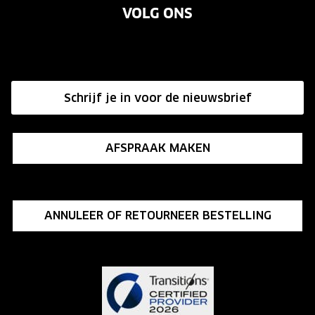
VOLG ONS
Vacatures
Annuleer of retourneer een bestelling
Onze winkels
Hier de overeenkomst ontbinden
Affiliate programma
Schrijf je in voor de nieuwsbrief
Influencer programma
AFSPRAAK MAKEN
ANNULEER OF RETOURNEER BESTELLING