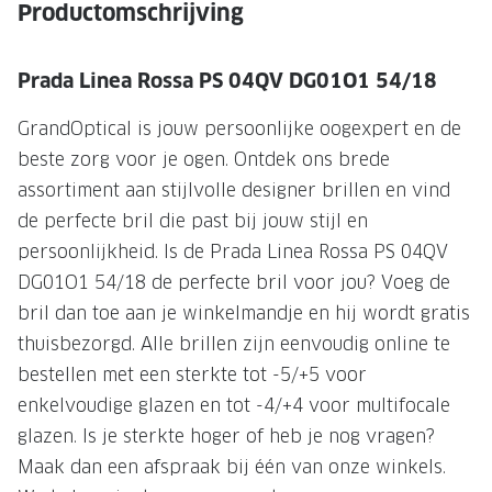
NIEUWE 
Productomschrijving
NIEUWE COLLECTIE
ACTIES 
Prada Linea Rossa PS 04QV DG01O1 54/18
Premium O
ACTIES VOOR JOU
Jouw complete merkbril voor 239,-
Tweede d
GrandOptical is jouw persoonlijke oogexpert en de
beste zorg voor je ogen. Ontdek ons brede
Tweede designerbril cadeau
Tot 200,
assortiment aan stijlvolle designer brillen en vind
sterkte
Tot 200.- korting op een complete
de perfecte bril die past bij jouw stijl en
merkbril
Alle actie
persoonlijkheid. Is de Prada Linea Rossa PS 04QV
Premium Outlet: tot 50% korting
DG01O1 54/18 de perfecte bril voor jou? Voeg de
bril dan toe aan je winkelmandje en hij wordt gratis
Alle acties
thuisbezorgd. Alle brillen zijn eenvoudig online te
bestellen met een sterkte tot -5/+5 voor
BRILABONNEMENT
enkelvoudige glazen en tot -4/+4 voor multifocale
GrandOptical Zicht Plan
glazen. Is je sterkte hoger of heb je nog vragen?
Maak dan een afspraak bij één van onze winkels.
BRILLENGLAZEN