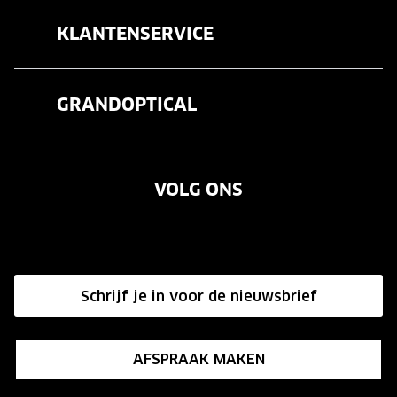
Brillen
KLANTENSERVICE
Zonnebrillen
Veelgestelde vragen
Contactlenzen
GRANDOPTICAL
Contact
Oogmeting
Over ons
Garanties
Merken
VOLG ONS
Vacatures
Annuleer of retourneer een bestelling
Onze winkels
Hier de overeenkomst ontbinden
Affiliate programma
Schrijf je in voor de nieuwsbrief
Influencer programma
AFSPRAAK MAKEN