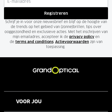
Registreren
Schrijf je in voor onze nieuwsbrief en blijf op de hoogte van
de trends op het gebied van (zonne)brillen, tips over
ooggezondheid en exclusieve acties. Met het inschrijven van
mijn emailadres, accepteer ik de
privacy policy
en
de
terms and conditions
.
Actievoorwaarden
zijn van
toepassing.
VOOR JOU