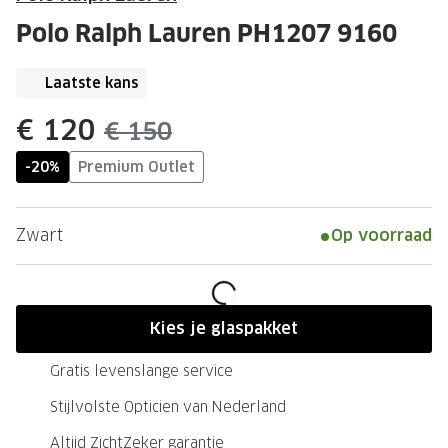
Leesbrillen
Skibrille
Polo Ralph Lauren PH1207 9160
Nachtbrillen
MERKEN
Miu Miu
Laatste kans
MERKEN
Prada
Ray-Ban
nu:
€ 120
was:
€ 150
Miu Miu
Prada
-20%
Premium Outlet
Gucci
Gucci
Zwart
Op voorraad
Ray-Ban
Tom For
Burberry
Oakley
Tom Ford
Burberr
Kies je glaspakket
Oakley
Saint Lau
Gratis levenslange service
Saint Laurent
Alle mer
Stijlvolste Opticien van Nederland
Alle merken
Altijd ZichtZeker garantie