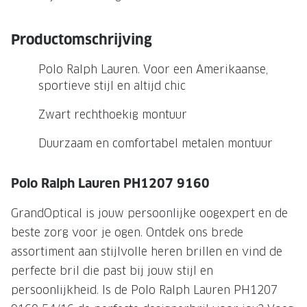
NIEUWE 
NIEUWE COLLECTIE
ACTIES 
Productomschrijving
Premium O
ACTIES VOOR JOU
Polo Ralph Lauren. Voor een Amerikaanse,
Jouw complete merkbril voor 239,-
Tweede d
sportieve stijl en altijd chic
Tweede designerbril cadeau
Tot 200,
Zwart rechthoekig montuur
sterkte
Tot 200.- korting op een complete
Duurzaam en comfortabel metalen montuur
merkbril
Alle actie
Premium Outlet: tot 50% korting
Polo Ralph Lauren PH1207 9160
Alle acties
GrandOptical is jouw persoonlijke oogexpert en de
beste zorg voor je ogen. Ontdek ons brede
BRILABONNEMENT
assortiment aan stijlvolle heren brillen en vind de
GrandOptical Zicht Plan
perfecte bril die past bij jouw stijl en
persoonlijkheid. Is de Polo Ralph Lauren PH1207
BRILLENGLAZEN