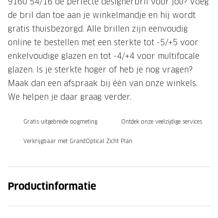
9160 54/16 de perfecte designerbril voor jou? Voeg
de bril dan toe aan je winkelmandje en hij wordt
Onze brillenglazen
gratis thuisbezorgd. Alle brillen zijn eenvoudig
Nikon brillenglazen
online te bestellen met een sterkte tot -5/+5 voor
Transitions brillenglazen
enkelvoudige glazen en tot -4/+4 voor multifocale
glazen. Is je sterkte hoger of heb je nog vragen?
Maak dan een afspraak bij één van onze winkels.
We helpen je daar graag verder.
Gratis uitgebreide oogmeting
Ontdek onze veelzijdige services
Verkrijgbaar met GrandOptical Zicht Plan
Productinformatie