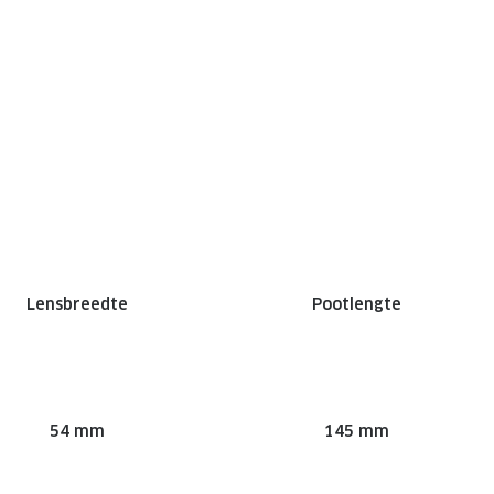
Lensbreedte
Pootlengte
54 mm
145 mm