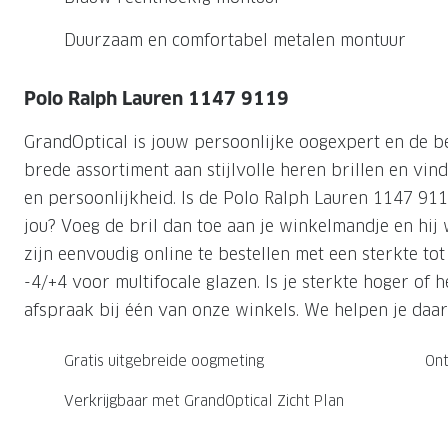
Nachtlenzen
Saint Laurent
Saint Laurent
Computerbrillen
Sportzonnebrillen
Droge ogen
Klantenservice
Duurzaam en comfortabel metalen montuur
Alle merken
Alle merken
Lenzen direct herbestellen
Leesbrillen
Skibrillen
Contactformulier
Polo Ralph Lauren 1147 9119
NIEUWE COL
NIEUWE COL
Nachtbrillen
Verhuizing doorgeven
GrandOptical is jouw persoonlijke oogexpert en de b
brede assortiment aan stijlvolle heren brillen en vind 
en persoonlijkheid. Is de Polo Ralph Lauren 1147 91
jou? Voeg de bril dan toe aan je winkelmandje en hij w
zijn eenvoudig online te bestellen met een sterkte to
-4/+4 voor multifocale glazen. Is je sterkte hoger of
afspraak bij één van onze winkels. We helpen je daar
Gratis uitgebreide oogmeting
Ont
Verkrijgbaar met GrandOptical Zicht Plan