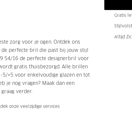
GrandOptical Zicht Plan
Gratis l
Stijlvol
LECTIE
LECTIE
Altijd Zi
este zorg voor je ogen. Ontdek ons
de perfecte bril die past bij jouw stijl
19 54/16 de perfecte designerbril voor
ordt gratis thuisbezorgd. Alle brillen
t -5/+5 voor enkelvoudige glazen en tot
 heb je nog vragen? Maak dan een
 graag verder.
dek onze veelzijdige services