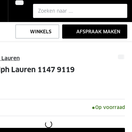
WINKELS
AFSPRAAK MAKEN
h Lauren
,-
ng
Onze brillenglazen
lph Lauren 1147 9119
Nikon brillenglazen
e
l op sterkte
Transitions brillenglazen
Op voorraad