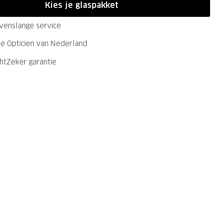
Kies je glaspakket
evenslange service
ste Opticien van Nederland
chtZeker garantie