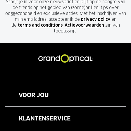
Schrijf je in voor onze nieuwsbrief en blijf op de hoogte van
de trends op het gebied van (zonne)brillen, tips over
ooggezondheid en exclusieve acties. Met het inschrijven van
mijn emailadres, accepteer ik de
privacy policy
en
de
terms and conditions
.
Actievoorwaarden
zijn van
toepassing.
VOOR JOU
Brillen
KLANTENSERVICE
Zonnebrillen