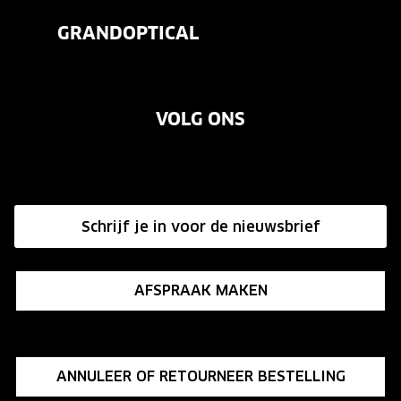
Veelgestelde vragen
Contactlenzen
GRANDOPTICAL
Contact
Oogmeting
Over ons
Garanties
Merken
VOLG ONS
Vacatures
Annuleer of retourneer een bestelling
Onze winkels
Hier de overeenkomst ontbinden
Affiliate programma
Schrijf je in voor de nieuwsbrief
Influencer programma
AFSPRAAK MAKEN
ANNULEER OF RETOURNEER BESTELLING