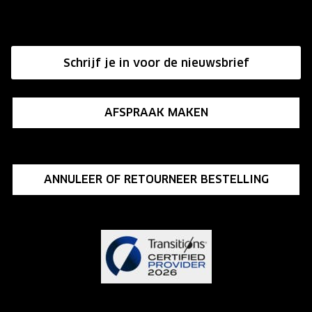
Onze winkels
Hier de overeenkomst ontbinden
Affiliate programma
Schrijf je in voor de nieuwsbrief
Influencer programma
AFSPRAAK MAKEN
ANNULEER OF RETOURNEER BESTELLING