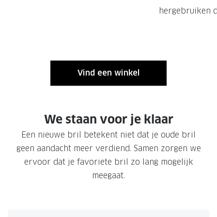
NIEUWE 
hergebruiken d
NIEUWE COLLECTIE
ACTIES 
Premium O
ACTIES VOOR JOU
Jouw complete merkbril voor 239,-
Tweede d
Vind een winkel
Tweede designerbril cadeau
Tot 200,
sterkte
Tot 200.- korting op een complete
merkbril
Alle actie
We staan voor je klaar​
Premium Outlet: tot 50% korting
Een nieuwe bril betekent niet dat je oude bril
Alle acties
geen aandacht meer verdiend. Samen zorgen we
ervoor dat je favoriete bril zo lang mogelijk
BRILABONNEMENT
meegaat.
GrandOptical Zicht Plan
BRILLENGLAZEN