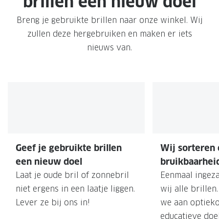
brillen een nieuw doel
Leesbrillen
Skibrille
Nachtbrillen
Breng je gebruikte brillen naar onze winkel. Wij
MERKEN
zullen deze hergebruiken en maken er iets
Miu Miu
MERKEN
nieuws van.
Prada
Ray-Ban
Miu Miu
Prada
Gucci
Gucci
Ray-Ban
Tom For
Burberry
Oakley
Geef je gebruikte brillen
Wij sorteren
Tom Ford
Burberr
een nieuw doel​
bruikbaarheid
Laat je oude bril of zonnebril
Eenmaal ingeza
Oakley
Saint Lau
niet ergens in een laatje liggen.
wij alle brille
Saint Laurent
Alle mer
Lever ze bij ons in!
we aan optieko
Alle merken
educatieve doe