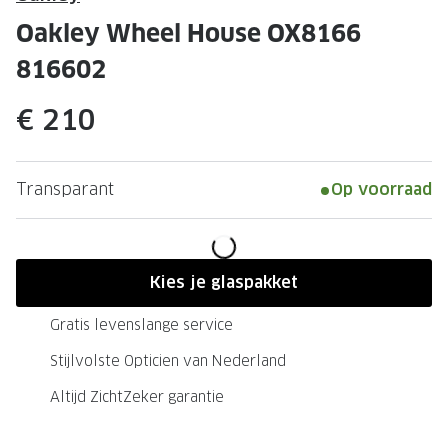
Leesbrillen
Skibrille
Oakley Wheel House OX8166
Nachtbrillen
MERKEN
816602
Miu Miu
MERKEN
€ 210
Prada
Ray-Ban
Miu Miu
Prada
Transparant
Op voorraad
Gucci
Gucci
Ray-Ban
Tom For
Burberry
Oakley
Kies je glaspakket
Tom Ford
Burberr
Gratis levenslange service
Oakley
Saint Lau
Stijlvolste Opticien van Nederland
Altijd ZichtZeker garantie
Saint Laurent
Alle mer
Alle merken