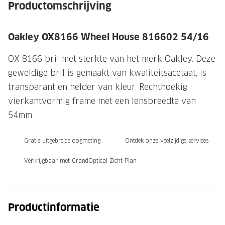
NIEUWE 
Productomschrijving
NIEUWE COLLECTIE
ACTIES 
Oakley OX8166 Wheel House 816602 54/16
Premium O
ACTIES VOOR JOU
Jouw complete merkbril voor 239,-
Tweede d
OX 8166 bril met sterkte van het merk Oakley. Deze
geweldige bril is gemaakt van kwaliteitsacetaat, is
Tweede designerbril cadeau
Tot 200,
transparant en helder van kleur. Rechthoekig
sterkte
Tot 200.- korting op een complete
vierkantvormig frame met een lensbreedte van
merkbril
Alle actie
54mm.
Premium Outlet: tot 50% korting
Gratis uitgebreide oogmeting
Ontdek onze veelzijdige services
Alle acties
Verkrijgbaar met GrandOptical Zicht Plan
BRILABONNEMENT
GrandOptical Zicht Plan
Productinformatie
BRILLENGLAZEN