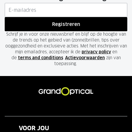
Registreren
Schrijf je in voor onze nieuwsbrief en blijf op de hoogte van
de trends op het gebied van (zonne)brillen, tips over
ooggezondheid en exclusieve acties. Met het inschrijven van
mijn emailadres, accepteer ik de
privacy policy
en
de
terms and conditions
.
Actievoorwaarden
zijn van
toepassing.
VOOR JOU