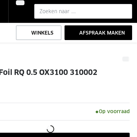
WINKELS
AFSPRAAK MAKEN
,-
ng
Onze brillenglazen
Foil RQ 0.5 OX3100 310002
Nikon brillenglazen
e
l op sterkte
Transitions brillenglazen
Op voorraad