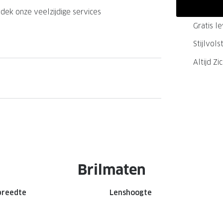
GrandOptical Zicht Plan
dek onze veelzijdige services
Gratis l
Stijlvol
LECTIE
LECTIE
Altijd Zi
Brilmaten
breedte
Lenshoogte