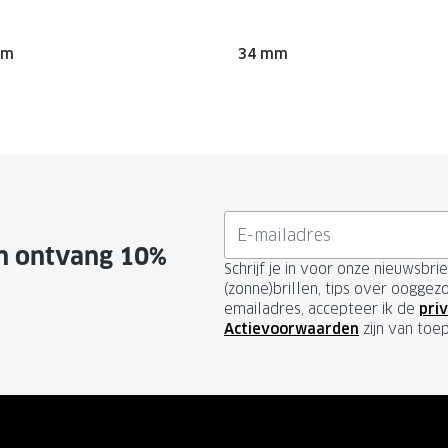
mm
34 mm
en ontvang 10%
Schrijf je in voor onze nieuwsbr
(zonne)brillen, tips over ooggez
emailadres, accepteer ik de
priv
Actievoorwaarden
zijn van toe