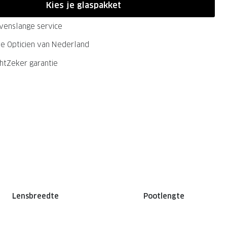
Kies je glaspakket
evenslange service
ste Opticien van Nederland
chtZeker garantie
Lensbreedte
Pootlengte