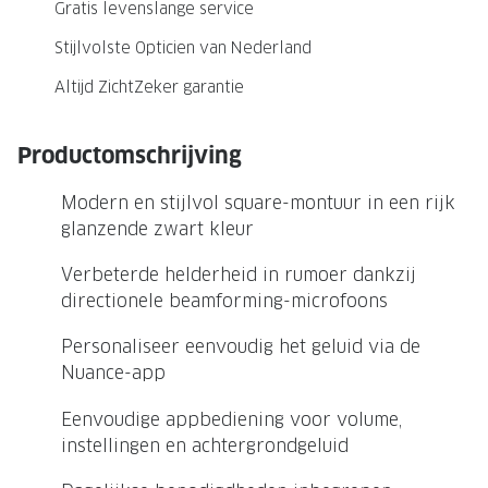
NIEUWE 
Gratis levenslange service
NIEUWE COLLECTIE
ACTIES 
Stijlvolste Opticien van Nederland
Premium O
ACTIES VOOR JOU
Altijd ZichtZeker garantie
Jouw complete merkbril voor 239,-
Tweede d
Productomschrijving
Tweede designerbril cadeau
Tot 200,
sterkte
Modern en stijlvol square-montuur in een rijk
Tot 200.- korting op een complete
glanzende zwart kleur
merkbril
Alle actie
Verbeterde helderheid in rumoer dankzij
Premium Outlet: tot 50% korting
directionele beamforming-microfoons
Alle acties
Personaliseer eenvoudig het geluid via de
Nuance-app
BRILABONNEMENT
Eenvoudige appbediening voor volume,
GrandOptical Zicht Plan
instellingen en achtergrondgeluid
BRILLENGLAZEN