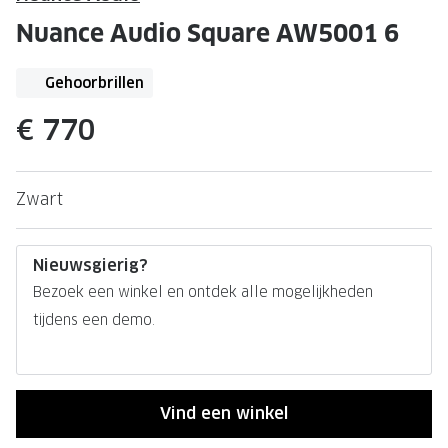
Leesbrillen
Skibrille
Nuance Audio Square AW5001 6
Nachtbrillen
MERKEN
Miu Miu
Gehoorbrillen
MERKEN
Prada
Ray-Ban
€ 770
Miu Miu
Prada
Zwart
Gucci
Gucci
Ray-Ban
Tom For
Nieuwsgierig?
Burberry
Oakley
Bezoek een winkel en ontdek alle mogelijkheden
Tom Ford
Burberr
tijdens een demo.
Oakley
Saint Lau
Saint Laurent
Alle mer
Vind een winkel
Alle merken