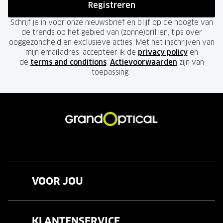
Registreren
Schrijf je in voor onze nieuwsbrief en blijf op de hoogte van
de trends op het gebied van (zonne)brillen, tips over
ooggezondheid en exclusieve acties. Met het inschrijven van
mijn emailadres, accepteer ik de
privacy policy
en
de
terms and conditions
.
Actievoorwaarden
zijn van
toepassing.
VOOR JOU
Brillen
KLANTENSERVICE