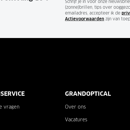
Schrijf je in voor onze nieuwsbr
(zonne)brillen, tips over ooggez
emailadres, accepteer ik de
priv
Actievoorwaarden
zijn van toe
SERVICE
GRANDOPTICAL
de vragen
Over ons
Vacatures