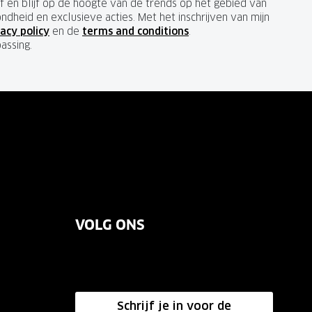
ief en blijf op de hoogte van de trends op het gebied van
ondheid en exclusieve acties. Met het inschrijven van mijn
acy policy
en de
terms and conditions
.
passing.
VOLG ONS
Schrijf je in voor de