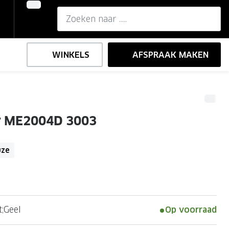
WINKELS
AFSPRAAK MAKEN
,-
ng
Onze brillenglazen
r ME2004D 3003
Nikon brillenglazen
e
l op sterkte
Transitions brillenglazen
uze
;Geel
Op voorraad