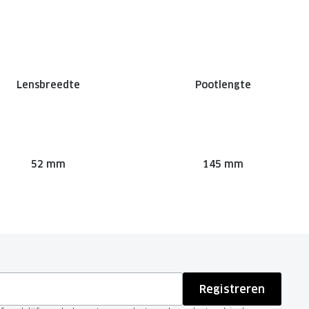
Lensbreedte
Pootlengte
52 mm
145 mm
Registreren