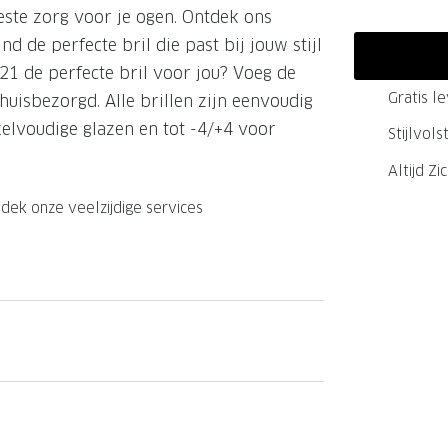
este zorg voor je ogen. Ontdek ons
GrandOptical Zicht Plan
nd de perfecte bril die past bij jouw stijl
1 de perfecte bril voor jou? Voeg de
Gratis l
huisbezorgd. Alle brillen zijn eenvoudig
LECTIE
LECTIE
kelvoudige glazen en tot -4/+4 voor
Stijlvol
Altijd Zi
dek onze veelzijdige services