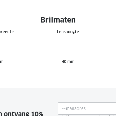
Brilmaten
breedte
Lenshoogte
mm
40 mm
en ontvang 10%