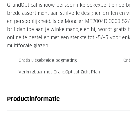
GrandOptical is jouw persoonlijke oogexpert en de b
Nachtlenzen
Saint Laurent
Saint Laurent
Computerbrillen
Sportzonnebrillen
Droge ogen
Klantenservice
brede assortiment aan stijlvolle designer brillen en vi
Alle merken
Alle merken
Lenzen direct herbestellen
en persoonlijkheid. Is de Moncler ME2004D 3003 52/2
Leesbrillen
Skibrillen
Contactformulier
bril dan toe aan je winkelmandje en hij wordt gratis t
NIEUWE COL
NIEUWE COL
Nachtbrillen
Verhuizing doorgeven
online te bestellen met een sterkte tot -5/+5 voor en
multifocale glazen.
Gratis uitgebreide oogmeting
Ont
Verkrijgbaar met GrandOptical Zicht Plan
Productinformatie