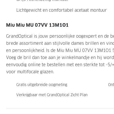
Nachtlenzen
Saint Laurent
Saint Laurent
Computerbrillen
Sportzonnebrillen
Droge ogen
Klantenservice
Lichtgewicht en comfortabel acetaat montuur
Alle merken
Alle merken
Lenzen direct herbestellen
Leesbrillen
Skibrillen
Contactformulier
Miu Miu MU 07VV 13M1O1
NIEUWE COL
NIEUWE COL
Nachtbrillen
Verhuizing doorgeven
GrandOptical is jouw persoonlijke oogexpert en de b
brede assortiment aan stijlvolle dames brillen en vind 
en persoonlijkheid. Is de Miu Miu MU 07VV 13M1O1 5
Voeg de bril dan toe aan je winkelmandje en hij wordt 
eenvoudig online te bestellen met een sterkte tot -5/
voor multifocale glazen.
Gratis uitgebreide oogmeting
Ont
Verkrijgbaar met GrandOptical Zicht Plan