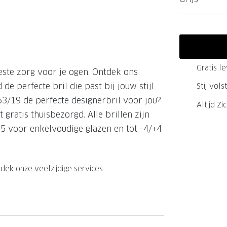
GrandOptical Zicht Plan
LECTIE
LECTIE
Gratis l
este zorg voor je ogen. Ontdek ons
de perfecte bril die past bij jouw stijl
Stijlvol
3/19 de perfecte designerbril voor jou?
Altijd Zi
gratis thuisbezorgd. Alle brillen zijn
+5 voor enkelvoudige glazen en tot -4/+4
dek onze veelzijdige services