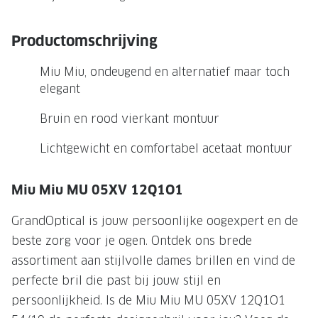
NIEUWE 
NIEUWE COLLECTIE
ACTIES 
Productomschrijving
Premium O
ACTIES VOOR JOU
Miu Miu, ondeugend en alternatief maar toch
Jouw complete merkbril voor 239,-
Tweede d
elegant
Tweede designerbril cadeau
Tot 200,
Bruin en rood vierkant montuur
sterkte
Tot 200.- korting op een complete
Lichtgewicht en comfortabel acetaat montuur
merkbril
Alle actie
Premium Outlet: tot 50% korting
Miu Miu MU 05XV 12Q1O1
Alle acties
GrandOptical is jouw persoonlijke oogexpert en de
beste zorg voor je ogen. Ontdek ons brede
BRILABONNEMENT
assortiment aan stijlvolle dames brillen en vind de
GrandOptical Zicht Plan
perfecte bril die past bij jouw stijl en
persoonlijkheid. Is de Miu Miu MU 05XV 12Q1O1
BRILLENGLAZEN