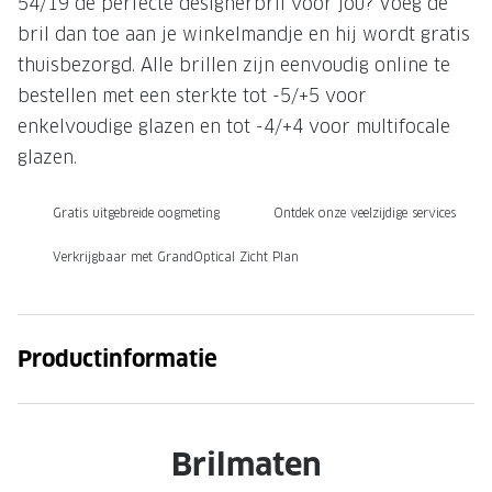
54/19 de perfecte designerbril voor jou? Voeg de
bril dan toe aan je winkelmandje en hij wordt gratis
Onze brillenglazen
thuisbezorgd. Alle brillen zijn eenvoudig online te
Nikon brillenglazen
bestellen met een sterkte tot -5/+5 voor
Transitions brillenglazen
enkelvoudige glazen en tot -4/+4 voor multifocale
glazen.
Gratis uitgebreide oogmeting
Ontdek onze veelzijdige services
Verkrijgbaar met GrandOptical Zicht Plan
Productinformatie
Brilmaten