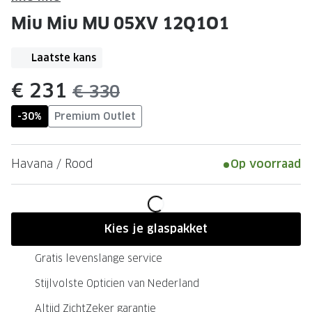
Leesbrillen
Skibrille
Miu Miu MU 05XV 12Q1O1
Nachtbrillen
MERKEN
Miu Miu
Laatste kans
MERKEN
Prada
Ray-Ban
nu:
€ 231
was:
€ 330
Miu Miu
Prada
-30%
Premium Outlet
Gucci
Gucci
Havana / Rood
Op voorraad
Ray-Ban
Tom For
Burberry
Oakley
Tom Ford
Burberr
Kies je glaspakket
Oakley
Saint Lau
Gratis levenslange service
Saint Laurent
Alle mer
Stijlvolste Opticien van Nederland
Alle merken
Altijd ZichtZeker garantie