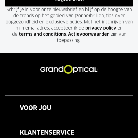
Schrijf je in voor onze nieuwsbrief en blijf op de hoogte van
de trends op het gebied van (zonne)brillen, tips over
ooggezondheid en exclusieve acties. Met het inschrijven van
mijn emailadres, accepteer ik de
privacy policy
en
de
terms and conditions
.
Actievoorwaarden
zijn van
toepassing.
VOOR JOU
Brillen
KLANTENSERVICE
Zonnebrillen