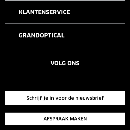
Brillen
KLANTENSERVICE
Zonnebrillen
Veelgestelde vragen
Contactlenzen
GRANDOPTICAL
Contact
Oogmeting
Over ons
Garanties
Merken
VOLG ONS
Vacatures
Annuleer of retourneer een bestelling
Onze winkels
Hier de overeenkomst ontbinden
Affiliate programma
Schrijf je in voor de nieuwsbrief
Influencer programma
AFSPRAAK MAKEN