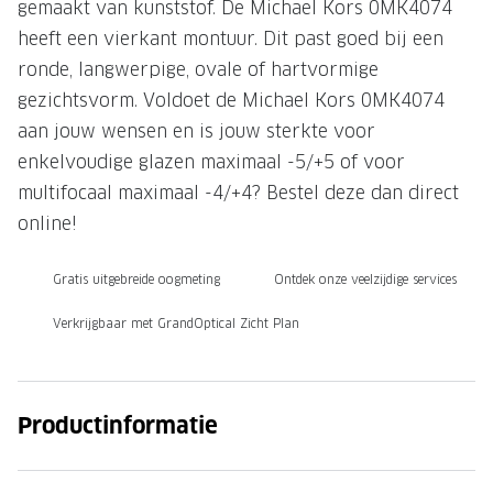
gemaakt van kunststof. De Michael Kors 0MK4074
Onze brillenglazen
heeft een vierkant montuur. Dit past goed bij een
ronde, langwerpige, ovale of hartvormige
Nikon brillenglazen
gezichtsvorm. Voldoet de Michael Kors 0MK4074
Transitions brillenglazen
aan jouw wensen en is jouw sterkte voor
enkelvoudige glazen maximaal -5/+5 of voor
multifocaal maximaal -4/+4? Bestel deze dan direct
online!
Gratis uitgebreide oogmeting
Ontdek onze veelzijdige services
Verkrijgbaar met GrandOptical Zicht Plan
Productinformatie