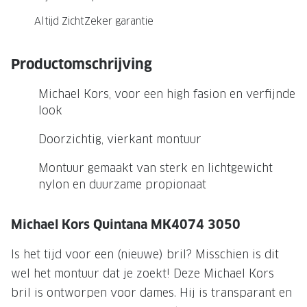
NIEUWE 
Altijd ZichtZeker garantie
NIEUWE COLLECTIE
ACTIES 
Premium O
ACTIES VOOR JOU
Productomschrijving
Jouw complete merkbril voor 239,-
Tweede d
Michael Kors, voor een high fasion en verfijnde
Tweede designerbril cadeau
Tot 200,
look
sterkte
Tot 200.- korting op een complete
Doorzichtig, vierkant montuur
merkbril
Alle actie
Montuur gemaakt van sterk en lichtgewicht
Premium Outlet: tot 50% korting
nylon en duurzame propionaat
Alle acties
Michael Kors Quintana MK4074 3050
BRILABONNEMENT
Is het tijd voor een (nieuwe) bril? Misschien is dit
GrandOptical Zicht Plan
wel het montuur dat je zoekt! Deze Michael Kors
bril is ontworpen voor dames. Hij is transparant en
BRILLENGLAZEN