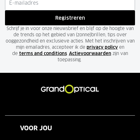
Registreren
Schrijf je in voor onze nieuwsbrief en blijf op de hoogte van
de trends op het gebied van (zonne)brillen, tips over
ooggezondheid en exclusieve acties. Met het inschrijven van
mijn emailadres, accepteer ik de
privacy policy
en
de
terms and conditions
.
Actievoorwaarden
zijn van
toepassing.
VOOR JOU