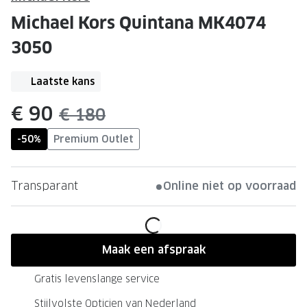
Leesbrillen
Skibrille
Michael Kors Quintana MK4074
Nachtbrillen
MERKEN
3050
Miu Miu
MERKEN
Laatste kans
Prada
Ray-Ban
nu:
€ 90
Miu Miu
Prada
was:
€ 180
Gucci
Gucci
-50%
Premium Outlet
Ray-Ban
Tom For
Transparant
Online niet op voorraad
Burberry
Oakley
Tom Ford
Burberr
Oakley
Saint Lau
Maak een afspraak
Saint Laurent
Alle mer
Gratis levenslange service
Alle merken
Stijlvolste Opticien van Nederland