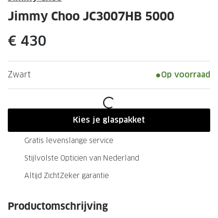
Leesbrillen
Skibrille
Jimmy Choo JC3007HB 5000
Nachtbrillen
MERKEN
€ 430
Miu Miu
MERKEN
Prada
Ray-Ban
Zwart
Op voorraad
Miu Miu
Prada
Gucci
Gucci
Ray-Ban
Tom For
Kies je glaspakket
Burberry
Oakley
Gratis levenslange service
Tom Ford
Burberr
Stijlvolste Opticien van Nederland
Oakley
Saint Lau
Altijd ZichtZeker garantie
Saint Laurent
Alle mer
Productomschrijving
Alle merken