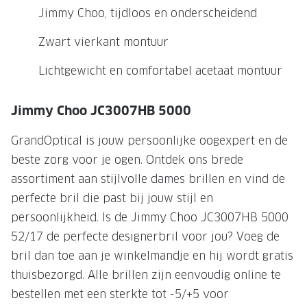
NIEUWE 
Jimmy Choo, tijdloos en onderscheidend
NIEUWE COLLECTIE
ACTIES 
Zwart vierkant montuur
Premium O
ACTIES VOOR JOU
Lichtgewicht en comfortabel acetaat montuur
Jouw complete merkbril voor 239,-
Tweede d
Tweede designerbril cadeau
Tot 200,
Jimmy Choo JC3007HB 5000
sterkte
Tot 200.- korting op een complete
GrandOptical is jouw persoonlijke oogexpert en de
merkbril
Alle actie
beste zorg voor je ogen. Ontdek ons brede
Premium Outlet: tot 50% korting
assortiment aan stijlvolle dames brillen en vind de
perfecte bril die past bij jouw stijl en
Alle acties
persoonlijkheid. Is de Jimmy Choo JC3007HB 5000
BRILABONNEMENT
52/17 de perfecte designerbril voor jou? Voeg de
bril dan toe aan je winkelmandje en hij wordt gratis
GrandOptical Zicht Plan
thuisbezorgd. Alle brillen zijn eenvoudig online te
bestellen met een sterkte tot -5/+5 voor
BRILLENGLAZEN