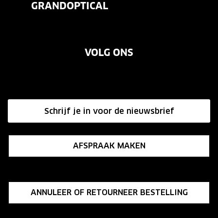
GRANDOPTICAL
Contact
Oogmeting
Over ons
Garanties
Merken
VOLG ONS
Vacatures
Annuleer of retourneer een bestelling
Onze winkels
Hier de overeenkomst ontbinden
Affiliate programma
Schrijf je in voor de nieuwsbrief
Influencer programma
AFSPRAAK MAKEN
ANNULEER OF RETOURNEER BESTELLING