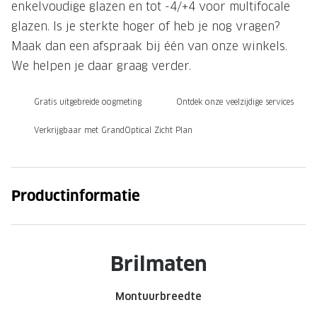
enkelvoudige glazen en tot -4/+4 voor multifocale
Onze brillenglazen
glazen. Is je sterkte hoger of heb je nog vragen?
Maak dan een afspraak bij één van onze winkels.
Nikon brillenglazen
We helpen je daar graag verder.
Transitions brillenglazen
Gratis uitgebreide oogmeting
Ontdek onze veelzijdige services
Verkrijgbaar met GrandOptical Zicht Plan
Productinformatie
Brilmaten
Montuurbreedte