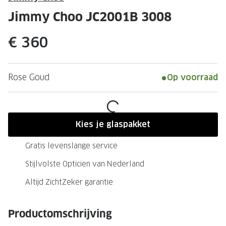
Leesbrillen
Skibrille
Jimmy Choo JC2001B 3008
Nachtbrillen
MERKEN
€ 360
Miu Miu
MERKEN
Prada
Ray-Ban
Rose Goud
Op voorraad
Miu Miu
Prada
Gucci
Gucci
Ray-Ban
Tom For
Kies je glaspakket
Burberry
Oakley
Gratis levenslange service
Tom Ford
Burberr
Stijlvolste Opticien van Nederland
Oakley
Saint Lau
Altijd ZichtZeker garantie
Saint Laurent
Alle mer
Productomschrijving
Alle merken