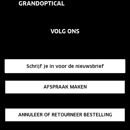
GRANDOPTICAL
Contact
Oogmeting
Over ons
Garanties
Merken
VOLG ONS
Vacatures
Annuleer of retourneer een bestelling
Onze winkels
Hier de overeenkomst ontbinden
Affiliate programma
Schrijf je in voor de nieuwsbrief
Influencer programma
AFSPRAAK MAKEN
ANNULEER OF RETOURNEER BESTELLING