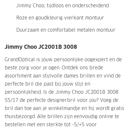
NIEUWE 
Jimmy Choo, tijdloos en onderscheidend
NIEUWE COLLECTIE
ACTIES 
Roze en goudkleurig vierkant montuur
Premium O
ACTIES VOOR JOU
Duurzaam en comfortabel metalen montuur
Jouw complete merkbril voor 239,-
Tweede d
Tweede designerbril cadeau
Tot 200,
Jimmy Choo JC2001B 3008
sterkte
Tot 200.- korting op een complete
GrandOptical is jouw persoonlijke oogexpert en de
merkbril
Alle actie
beste zorg voor je ogen. Ontdek ons brede
Premium Outlet: tot 50% korting
assortiment aan stijlvolle dames brillen en vind de
perfecte bril die past bij jouw stijl en
Alle acties
persoonlijkheid. Is de Jimmy Choo JC2001B 3008
BRILABONNEMENT
55/17 de perfecte designerbril voor jou? Voeg de
bril dan toe aan je winkelmandje en hij wordt gratis
GrandOptical Zicht Plan
thuisbezorgd. Alle brillen zijn eenvoudig online te
bestellen met een sterkte tot -5/+5 voor
BRILLENGLAZEN