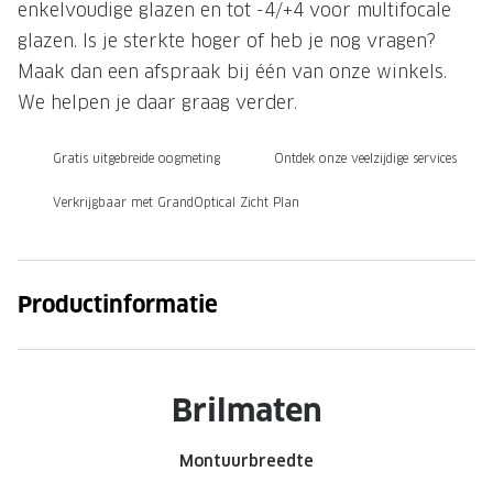
enkelvoudige glazen en tot -4/+4 voor multifocale
Onze brillenglazen
glazen. Is je sterkte hoger of heb je nog vragen?
Maak dan een afspraak bij één van onze winkels.
Nikon brillenglazen
We helpen je daar graag verder.
Transitions brillenglazen
Gratis uitgebreide oogmeting
Ontdek onze veelzijdige services
Verkrijgbaar met GrandOptical Zicht Plan
Productinformatie
Brilmaten
Montuurbreedte