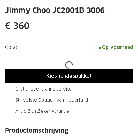
Leesbrillen
Skibrille
Jimmy Choo JC2001B 3006
Nachtbrillen
MERKEN
€ 360
Miu Miu
MERKEN
Prada
Ray-Ban
Goud
Op voorraad
Miu Miu
Prada
Gucci
Gucci
Ray-Ban
Tom For
Kies je glaspakket
Burberry
Oakley
Gratis levenslange service
Tom Ford
Burberr
Stijlvolste Opticien van Nederland
Oakley
Saint Lau
Altijd ZichtZeker garantie
Saint Laurent
Alle mer
Productomschrijving
Alle merken