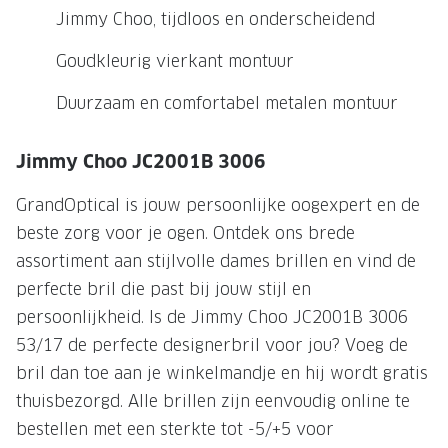
NIEUWE 
Jimmy Choo, tijdloos en onderscheidend
NIEUWE COLLECTIE
ACTIES 
Goudkleurig vierkant montuur
Premium O
ACTIES VOOR JOU
Duurzaam en comfortabel metalen montuur
Jouw complete merkbril voor 239,-
Tweede d
Tweede designerbril cadeau
Tot 200,
Jimmy Choo JC2001B 3006
sterkte
Tot 200.- korting op een complete
GrandOptical is jouw persoonlijke oogexpert en de
merkbril
Alle actie
beste zorg voor je ogen. Ontdek ons brede
Premium Outlet: tot 50% korting
assortiment aan stijlvolle dames brillen en vind de
perfecte bril die past bij jouw stijl en
Alle acties
persoonlijkheid. Is de Jimmy Choo JC2001B 3006
BRILABONNEMENT
53/17 de perfecte designerbril voor jou? Voeg de
bril dan toe aan je winkelmandje en hij wordt gratis
GrandOptical Zicht Plan
thuisbezorgd. Alle brillen zijn eenvoudig online te
bestellen met een sterkte tot -5/+5 voor
BRILLENGLAZEN