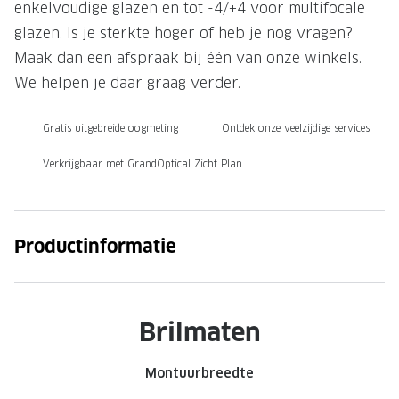
enkelvoudige glazen en tot -4/+4 voor multifocale
Onze brillenglazen
glazen. Is je sterkte hoger of heb je nog vragen?
Maak dan een afspraak bij één van onze winkels.
Nikon brillenglazen
We helpen je daar graag verder.
Transitions brillenglazen
Gratis uitgebreide oogmeting
Ontdek onze veelzijdige services
Verkrijgbaar met GrandOptical Zicht Plan
Productinformatie
Brilmaten
Montuurbreedte