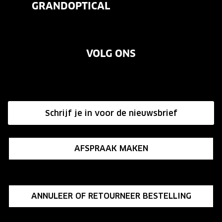
GRANDOPTICAL
Contact
Oogmeting
Over ons
Garanties
Merken
VOLG ONS
Vacatures
Annuleer of retourneer een bestelling
Onze winkels
Hier de overeenkomst ontbinden
Affiliate programma
Schrijf je in voor de nieuwsbrief
Influencer programma
AFSPRAAK MAKEN
ANNULEER OF RETOURNEER BESTELLING