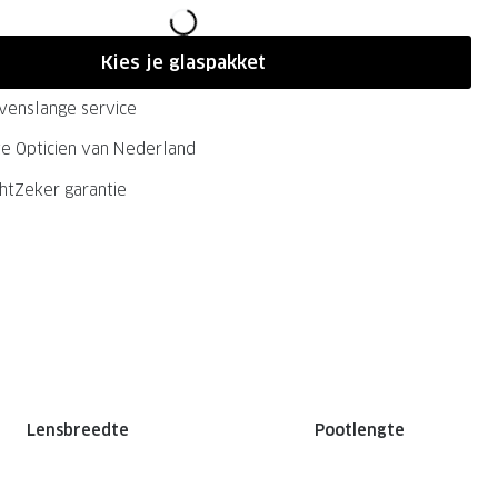
Kies je glaspakket
evenslange service
ste Opticien van Nederland
chtZeker garantie
Lensbreedte
Pootlengte