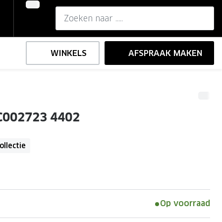
WINKELS
AFSPRAAK MAKEN
,-
ng
Onze brillenglazen
C002723 4402
Nikon brillenglazen
e
l op sterkte
Transitions brillenglazen
ollectie
Op voorraad