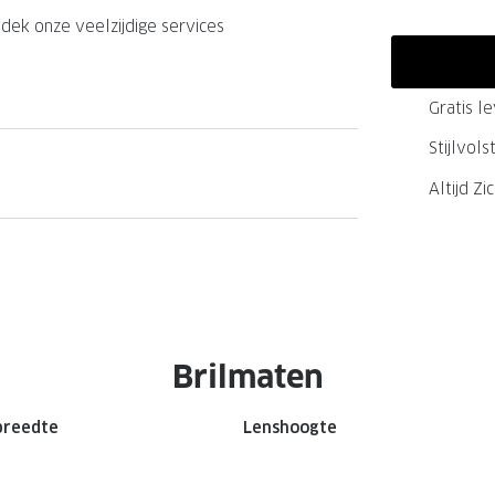
GrandOptical Zicht Plan
dek onze veelzijdige services
Gratis l
LECTIE
LECTIE
Stijlvol
Altijd Zi
Brilmaten
breedte
Lenshoogte