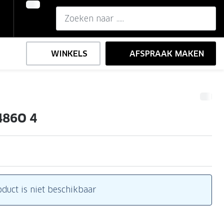
WINKELS
AFSPRAAK MAKEN
,-
ng
Onze brillenglazen
486O 4
Nikon brillenglazen
e
l op sterkte
Transitions brillenglazen
oduct is niet beschikbaar