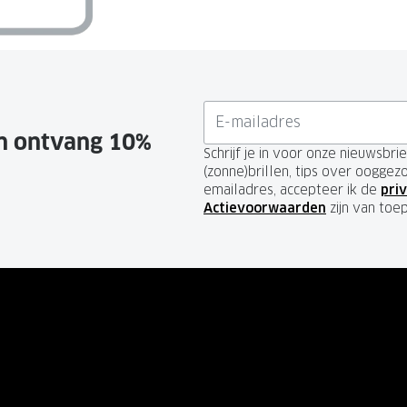
GrandOptical Zicht Plan
LECTIE
LECTIE
en ontvang 10%
Schrijf je in voor onze nieuwsbr
(zonne)brillen, tips over ooggez
emailadres, accepteer ik de
priv
Actievoorwaarden
zijn van toe