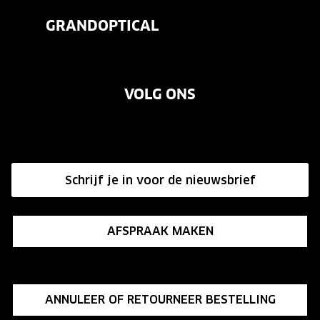
Veelgestelde vragen
Contactlenzen
GRANDOPTICAL
Contact
Oogmeting
Over ons
Garanties
Merken
VOLG ONS
Vacatures
Annuleer of retourneer een bestelling
Onze winkels
Hier de overeenkomst ontbinden
Affiliate programma
Schrijf je in voor de nieuwsbrief
Influencer programma
AFSPRAAK MAKEN
ANNULEER OF RETOURNEER BESTELLING