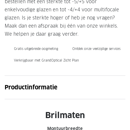
bestellen met een sterkte tot -5/+5 voor
Onze brillenglazen
enkelvoudige glazen en tot -4/+4 voor multifocale
glazen. Is je sterkte hoger of heb je nog vragen?
Nikon brillenglazen
Maak dan een afspraak bij één van onze winkels.
Transitions brillenglazen
We helpen je daar graag verder.
Gratis uitgebreide oogmeting
Ontdek onze veelzijdige services
Verkrijgbaar met GrandOptical Zicht Plan
Productinformatie
Brilmaten
Montuurbreedte