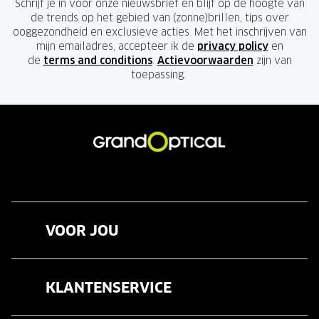
Schrijf je in voor onze nieuwsbrief en blijf op de hoogte van
de trends op het gebied van (zonne)brillen, tips over
ooggezondheid en exclusieve acties. Met het inschrijven van
mijn emailadres, accepteer ik de
privacy policy
en
de
terms and conditions
.
Actievoorwaarden
zijn van
toepassing.
VOOR JOU
Brillen
KLANTENSERVICE
Zonnebrillen