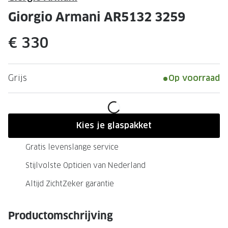
Leesbrillen
Skibrille
Giorgio Armani AR5132 3259
Nachtbrillen
MERKEN
€ 330
Miu Miu
MERKEN
Prada
Ray-Ban
Grijs
Op voorraad
Miu Miu
Prada
Gucci
Gucci
Ray-Ban
Tom For
Kies je glaspakket
Burberry
Oakley
Gratis levenslange service
Tom Ford
Burberr
Stijlvolste Opticien van Nederland
Oakley
Saint Lau
Altijd ZichtZeker garantie
Saint Laurent
Alle mer
Productomschrijving
Alle merken