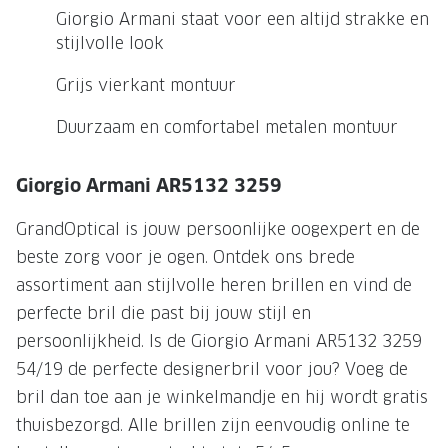
NIEUWE 
Giorgio Armani staat voor een altijd strakke en
NIEUWE COLLECTIE
ACTIES 
stijlvolle look
Premium O
ACTIES VOOR JOU
Grijs vierkant montuur
Jouw complete merkbril voor 239,-
Tweede d
Duurzaam en comfortabel metalen montuur
Tweede designerbril cadeau
Tot 200,
sterkte
Giorgio Armani AR5132 3259
Tot 200.- korting op een complete
merkbril
Alle actie
GrandOptical is jouw persoonlijke oogexpert en de
Premium Outlet: tot 50% korting
beste zorg voor je ogen. Ontdek ons brede
assortiment aan stijlvolle heren brillen en vind de
Alle acties
perfecte bril die past bij jouw stijl en
persoonlijkheid. Is de Giorgio Armani AR5132 3259
BRILABONNEMENT
54/19 de perfecte designerbril voor jou? Voeg de
GrandOptical Zicht Plan
bril dan toe aan je winkelmandje en hij wordt gratis
thuisbezorgd. Alle brillen zijn eenvoudig online te
BRILLENGLAZEN