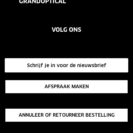
GRANDOPTICAL
Contact
Oogmeting
Over ons
Garanties
Merken
VOLG ONS
Vacatures
Annuleer of retourneer een bestelling
Onze winkels
Hier de overeenkomst ontbinden
Affiliate programma
Schrijf je in voor de nieuwsbrief
Influencer programma
AFSPRAAK MAKEN
ANNULEER OF RETOURNEER BESTELLING