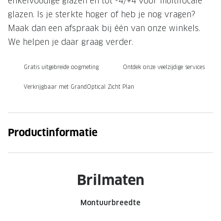
enkelvoudige glazen en tot -4/+4 voor multifocale
glazen. Is je sterkte hoger of heb je nog vragen?
Onze brillenglazen
Maak dan een afspraak bij één van onze winkels.
Nikon brillenglazen
We helpen je daar graag verder.
Transitions brillenglazen
Gratis uitgebreide oogmeting
Ontdek onze veelzijdige services
Verkrijgbaar met GrandOptical Zicht Plan
Productinformatie
Brilmaten
Montuurbreedte