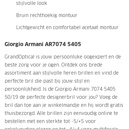
NIEUWE 
stijlvolle look
NIEUWE COLLECTIE
ACTIES 
Bruin rechthoekig montuur
Premium O
ACTIES VOOR JOU
Lichtgewicht en comfortabel acetaat montuur
Jouw complete merkbril voor 239,-
Tweede d
Tweede designerbril cadeau
Tot 200,
Giorgio Armani AR7074 5405
sterkte
Tot 200.- korting op een complete
GrandOptical is jouw persoonlijke oogexpert en de
merkbril
Alle actie
beste zorg voor je ogen. Ontdek ons brede
assortiment aan stijlvolle heren brillen en vind de
Premium Outlet: tot 50% korting
perfecte bril die past bij jouw stijl en
Alle acties
persoonlijkheid. Is de Giorgio Armani 7074 5405
50/19 de perfecte designerbril voor jou? Voeg de
BRILABONNEMENT
bril dan toe aan je winkelmandje en hij wordt gratis
GrandOptical Zicht Plan
thuisbezorgd. Alle brillen zijn eenvoudig online te
bestellen met een sterkte tot -5/+5 voor
BRILLENGLAZEN