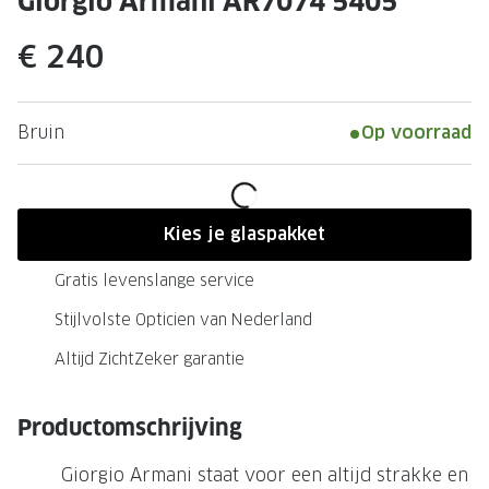
Giorgio Armani AR7074 5405
Leesbrillen
Skibrille
Nachtbrillen
€ 240
MERKEN
Miu Miu
MERKEN
Prada
Ray-Ban
Bruin
Op voorraad
Miu Miu
Prada
Gucci
Gucci
Kies je glaspakket
Ray-Ban
Tom For
Gratis levenslange service
Burberry
Oakley
Stijlvolste Opticien van Nederland
Tom Ford
Burberr
Altijd ZichtZeker garantie
Oakley
Saint Lau
Productomschrijving
Saint Laurent
Alle mer
Giorgio Armani staat voor een altijd strakke en
Alle merken