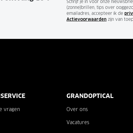
Schrijf je in voor onze nieuwsbr
(zonne)brillen, tips over ooggez
emailadres, accepteer ik de
priv
Actievoorwaarden
zijn van toe
SERVICE
GRANDOPTICAL
de vragen
Over ons
Vacatures