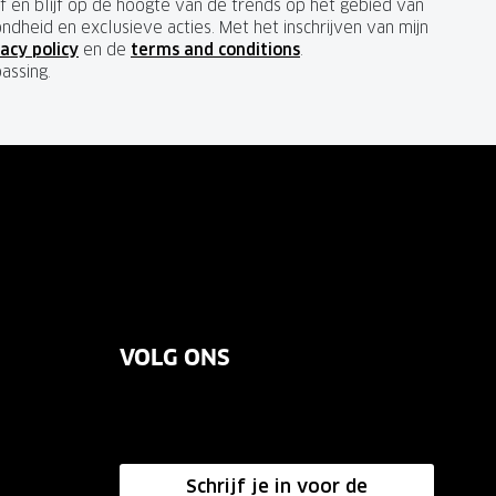
ief en blijf op de hoogte van de trends op het gebied van
ondheid en exclusieve acties. Met het inschrijven van mijn
acy policy
en de
terms and conditions
.
passing.
VOLG ONS
Schrijf je in voor de