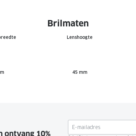
Brilmaten
breedte
Lenshoogte
mm
45 mm
en ontvang 10%