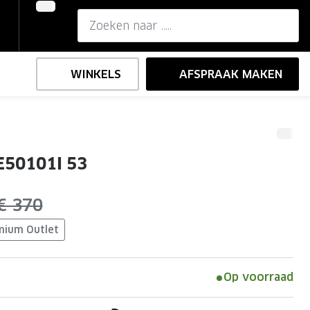
WINKELS
AFSPRAAK MAKEN
,-
ng
Onze brillenglazen
E50101I 53
Nikon brillenglazen
e
l op sterkte
Transitions brillenglazen
was:
€ 370
mium Outlet
Op voorraad