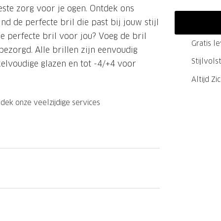
este zorg voor je ogen. Ontdek ons
GrandOptical Zicht Plan
nd de perfecte bril die past bij jouw stijl
e perfecte bril voor jou? Voeg de bril
Gratis l
bezorgd. Alle brillen zijn eenvoudig
LECTIE
LECTIE
Stijlvol
kelvoudige glazen en tot -4/+4 voor
Altijd Zi
dek onze veelzijdige services