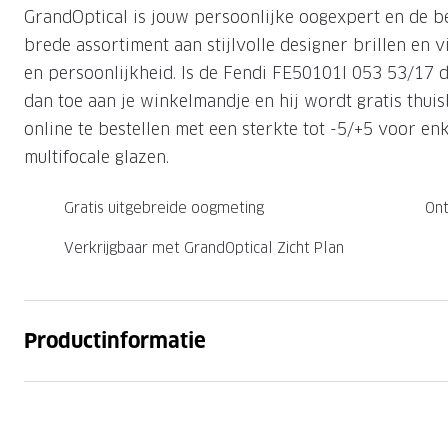
GrandOptical is jouw persoonlijke oogexpert en de b
Nachtlenzen
Saint Laurent
Saint Laurent
Computerbrillen
Sportzonnebrillen
Droge ogen
Klantenservice
brede assortiment aan stijlvolle designer brillen en vi
Alle merken
Alle merken
Lenzen direct herbestellen
en persoonlijkheid. Is de Fendi FE50101I 053 53/17 d
Leesbrillen
Skibrillen
Contactformulier
dan toe aan je winkelmandje en hij wordt gratis thuis
NIEUWE COL
NIEUWE COL
Nachtbrillen
Verhuizing doorgeven
online te bestellen met een sterkte tot -5/+5 voor en
multifocale glazen.
Gratis uitgebreide oogmeting
Ont
Verkrijgbaar met GrandOptical Zicht Plan
Productinformatie