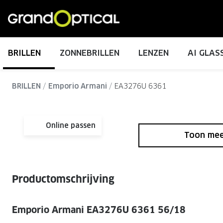
Ga
direct
naar
de
BRILLEN
ZONNEBRILLEN
LENZEN
AI GLAS
inhoud
ALLE BRILLEN
ALLE ZONNEBRILLEN
ALLE CONTACTLENZEN
SERVICES
MERKEN
MERKEN
BRILLEN
Emporio Armani
EA3276U 6361
Damesbrillen
Dames zonnebrillen
Daglenzen
Ray-Ban Meta brillen
Nuance Audio brillen
Jouw uitgebreide oogmeting
Garanties
Prada
Miu Miu
Alle lenzenvloe
Herenbrillen
Heren zonnebrillen
Maandlenzen
Ontdek meer over Ray-Ban Meta
Ontdek meer over Nuance Audio
Contactlenscontrole
Zorgvergoeding
Miu Miu
Ray-Ban
Hylo oogdruppe
Online passen
Toon me
Kinderbrillen
Kinder zonnebrillen
Multifocale lenzen
Eerste keer contactlenzen gratis proberen
GrandOptical Zicht Plan
Gucci
Prada
Torische lenzen
Oogmeting voor een kind
Alle actievoorwaarden
Ray-Ban
Gucci
Oakley Meta brillen
Eyexpert
Kleurlenzen
Maak een afspraak
Veelgestelde vragen
Burberry
Tom Ford
Productomschrijving
Brillen op sterkte
Zonnebrillen op sterkte
Ontdek meer over Oakley Meta
Acuvue
Zachte lenzen
Nieuwsbrief
Tom Ford
Oakley
Multifocale brillen
Multifocale zonnebrillen
Dailies
Emporio Armani EA3276U 6361 56/18
Harde lenzen
Oakley
Burberry
CONTACT OPNEMEN
Blauw-violet licht brillen
Gepolariseerde zonnebrillen
Bijziendheid bij kinderen
Total30