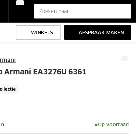
WINKELS
AFSPRAAK MAKEN
rmani
,-
ng
Onze brillenglazen
o Armani EA3276U 6361
Nikon brillenglazen
e
l op sterkte
Transitions brillenglazen
ollectie
in
Op voorraad