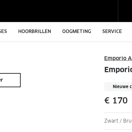
SES
HOORBRILLEN
OOGMETING
SERVICE
ACTIES VOOR JOU
ACTIES VOOR JOU
ACTIES VOOR JOU
Emporio A
istof
Verzenden
Jouw complete merkbril voor 239
Premium Outlet: tot 50% korting
Lenzenabonnement tot 15% korti
Empori
ls
Retourneren
Tweede designerbril cadeau
Tweede designerbril cadeau
Lenzenpakket: tot 10% korting
er
Inloggen mijn account
Tot 200.- korting op een complet
Tot 200,- korting op een zonnebri
Alle acties
Nieuwe c
merkbril
Alle acties
€ 170
Premium Outlet: tot 50% korting
Lenzenabonnement
Alle acties
Contactlenscontrole
Zwart / Bru