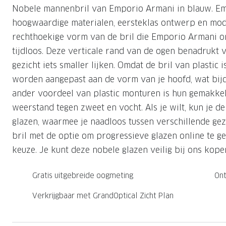
Nobele mannenbril van Emporio Armani in blauw. Emp
Nachtlenzen
Saint Laurent
Saint Laurent
Computerbrillen
Sportzonnebrillen
Droge ogen
Klantenservice
hoogwaardige materialen, eersteklas ontwerp en modi
Alle merken
Alle merken
Lenzen direct herbestellen
rechthoekige vorm van de bril die Emporio Armani on
Leesbrillen
Skibrillen
Contactformulier
tijdloos. Deze verticale rand van de ogen benadrukt 
NIEUWE COL
NIEUWE COL
Nachtbrillen
Verhuizing doorgeven
gezicht iets smaller lijken. Omdat de bril van plastic
worden aangepast aan de vorm van je hoofd, wat bij
ander voordeel van plastic monturen is hun gemakkel
weerstand tegen zweet en vocht. Als je wilt, kun je d
glazen, waarmee je naadloos tussen verschillende gez
bril met de optie om progressieve glazen online te ge
keuze. Je kunt deze nobele glazen veilig bij ons kopen
Gratis uitgebreide oogmeting
Ont
Verkrijgbaar met GrandOptical Zicht Plan