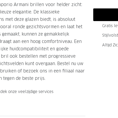
orio Armani brillen voor helder zicht:
GrandOptical Zicht Plan
euze elegantie. De klassieke
s met deze glazen biedt, is absoluut
Gratis l
vooral ronde gezichtsvormen en laat het
LECTIE
LECTIE
 is gemaakt, kunnen ze gemakkelijk
Stijlvol
draagt aan een hoog comfortniveau. Een
Altijd Zi
ijke huidcompatibiliteit en goede
e bril ook bestellen met progressieve
ichtsvelden kunt overgaan. Bestel nu uw
bruiken of bezoek ons in een filiaal naar
 tegen de beste prijs.
dek onze veelzijdige services