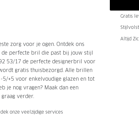
GrandOptical Zicht Plan
Gratis l
Stijlvol
LECTIE
LECTIE
Altijd Zi
este zorg voor je ogen. Ontdek ons
de perfecte bril die past bij jouw stijl
92 53/17 de perfecte designerbril voor
ordt gratis thuisbezorgd. Alle brillen
t -5/+5 voor enkelvoudige glazen en tot
 heb je nog vragen? Maak dan een
 graag verder.
dek onze veelzijdige services