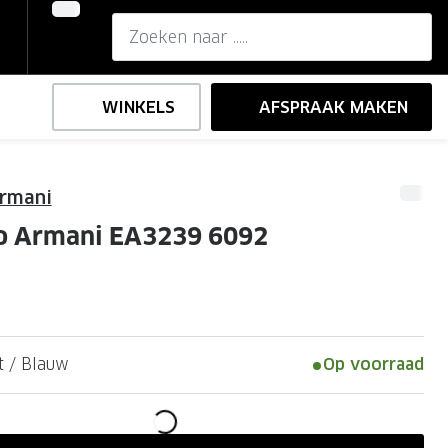
WINKELS
AFSPRAAK MAKEN
rmani
,-
ng
Onze brillenglazen
o Armani EA3239 6092
Nikon brillenglazen
e
l op sterkte
Transitions brillenglazen
 / Blauw
Op voorraad