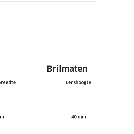
Brilmaten
breedte
Lenshoogte
mm
40 mm