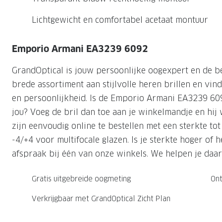
Nachtlenzen
Saint Laurent
Saint Laurent
Computerbrillen
Sportzonnebrillen
Droge ogen
Klantenservice
Lichtgewicht en comfortabel acetaat montuur
Alle merken
Alle merken
Lenzen direct herbestellen
Leesbrillen
Skibrillen
Contactformulier
Emporio Armani EA3239 6092
NIEUWE COL
NIEUWE COL
Nachtbrillen
Verhuizing doorgeven
GrandOptical is jouw persoonlijke oogexpert en de b
brede assortiment aan stijlvolle heren brillen en vind 
en persoonlijkheid. Is de Emporio Armani EA3239 60
jou? Voeg de bril dan toe aan je winkelmandje en hij w
zijn eenvoudig online te bestellen met een sterkte to
-4/+4 voor multifocale glazen. Is je sterkte hoger of
afspraak bij één van onze winkels. We helpen je daar
Gratis uitgebreide oogmeting
Ont
Verkrijgbaar met GrandOptical Zicht Plan