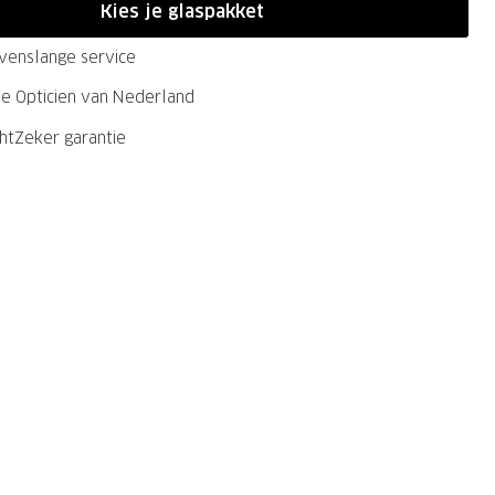
Kies je glaspakket
evenslange service
ste Opticien van Nederland
chtZeker garantie