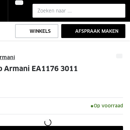
WINKELS
AFSPRAAK MAKEN
rmani
,-
ng
Onze brillenglazen
o Armani EA1176 3011
Nikon brillenglazen
e
l op sterkte
Transitions brillenglazen
d
Op voorraad