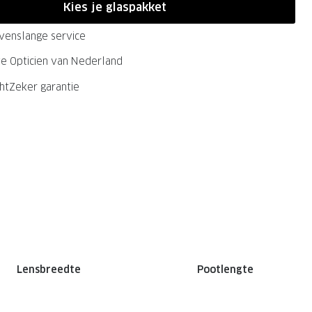
Kies je glaspakket
evenslange service
ste Opticien van Nederland
chtZeker garantie
Lensbreedte
Pootlengte