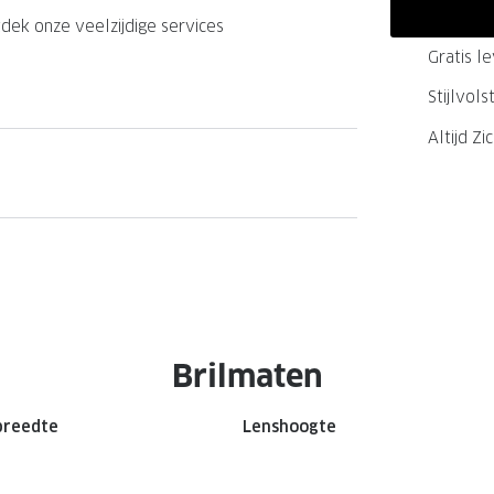
GrandOptical Zicht Plan
dek onze veelzijdige services
Gratis l
Stijlvol
LECTIE
LECTIE
Altijd Zi
Brilmaten
breedte
Lenshoogte