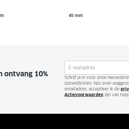
mm
45 mm
en ontvang 10%
Schrijf je in voor onze nieuwsbr
(zonne)brillen, tips over ooggez
emailadres, accepteer ik de
priv
Actievoorwaarden
zijn van toe