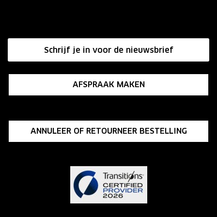
Onze winkels
Hier de overeenkomst ontbinden
Affiliate programma
Schrijf je in voor de nieuwsbrief
Influencer programma
AFSPRAAK MAKEN
ANNULEER OF RETOURNEER BESTELLING