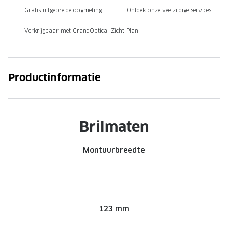
Gratis uitgebreide oogmeting
Ontdek onze veelzijdige services
Onze brillenglazen
Verkrijgbaar met GrandOptical Zicht Plan
Nikon brillenglazen
Transitions brillenglazen
Productinformatie
Brilmaten
Montuurbreedte
123 mm