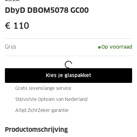
Leesbrillen
Skibrille
DbyD DBOM5078 GC00
Nachtbrillen
MERKEN
€ 110
Miu Miu
MERKEN
Prada
Ray-Ban
Grijs
Op voorraad
Miu Miu
Prada
Gucci
Gucci
Ray-Ban
Tom For
Kies je glaspakket
Burberry
Oakley
Gratis levenslange service
Tom Ford
Burberr
Stijlvolste Opticien van Nederland
Oakley
Saint Lau
Altijd ZichtZeker garantie
Saint Laurent
Alle mer
Productomschrijving
Alle merken