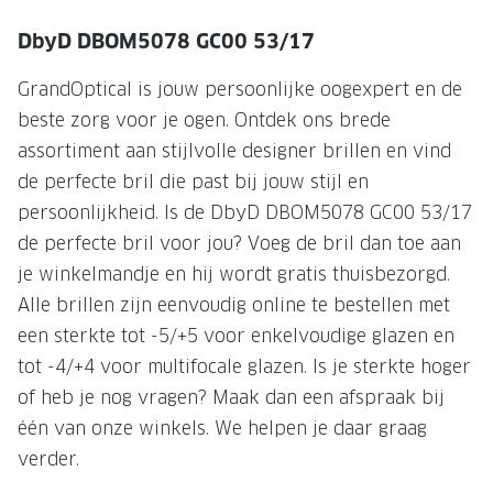
NIEUWE 
DbyD DBOM5078 GC00 53/17
NIEUWE COLLECTIE
ACTIES 
Premium O
ACTIES VOOR JOU
GrandOptical is jouw persoonlijke oogexpert en de
beste zorg voor je ogen. Ontdek ons brede
Jouw complete merkbril voor 239,-
Tweede d
assortiment aan stijlvolle designer brillen en vind
Tweede designerbril cadeau
Tot 200,
de perfecte bril die past bij jouw stijl en
sterkte
Tot 200.- korting op een complete
persoonlijkheid. Is de DbyD DBOM5078 GC00 53/17
merkbril
Alle actie
de perfecte bril voor jou? Voeg de bril dan toe aan
je winkelmandje en hij wordt gratis thuisbezorgd.
Premium Outlet: tot 50% korting
Alle brillen zijn eenvoudig online te bestellen met
Alle acties
een sterkte tot -5/+5 voor enkelvoudige glazen en
tot -4/+4 voor multifocale glazen. Is je sterkte hoger
BRILABONNEMENT
of heb je nog vragen? Maak dan een afspraak bij
GrandOptical Zicht Plan
één van onze winkels. We helpen je daar graag
verder.
BRILLENGLAZEN