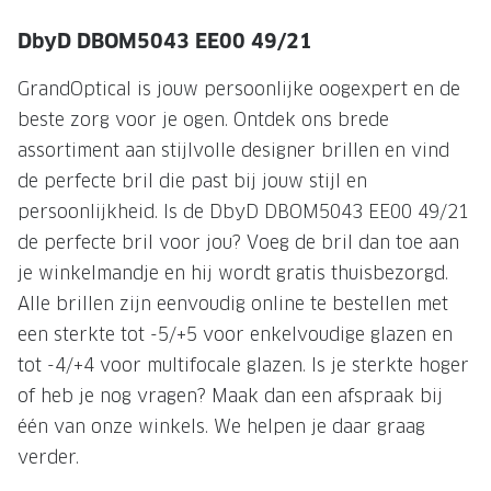
NIEUWE 
DbyD DBOM5043 EE00 49/21
NIEUWE COLLECTIE
ACTIES 
Premium O
ACTIES VOOR JOU
GrandOptical is jouw persoonlijke oogexpert en de
beste zorg voor je ogen. Ontdek ons brede
Jouw complete merkbril voor 239,-
Tweede d
assortiment aan stijlvolle designer brillen en vind
Tweede designerbril cadeau
Tot 200,
de perfecte bril die past bij jouw stijl en
sterkte
Tot 200.- korting op een complete
persoonlijkheid. Is de DbyD DBOM5043 EE00 49/21
merkbril
Alle actie
de perfecte bril voor jou? Voeg de bril dan toe aan
je winkelmandje en hij wordt gratis thuisbezorgd.
Premium Outlet: tot 50% korting
Alle brillen zijn eenvoudig online te bestellen met
Alle acties
een sterkte tot -5/+5 voor enkelvoudige glazen en
tot -4/+4 voor multifocale glazen. Is je sterkte hoger
BRILABONNEMENT
of heb je nog vragen? Maak dan een afspraak bij
GrandOptical Zicht Plan
één van onze winkels. We helpen je daar graag
verder.
BRILLENGLAZEN