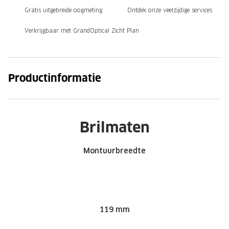
Gratis uitgebreide oogmeting
Ontdek onze veelzijdige services
Onze brillenglazen
Verkrijgbaar met GrandOptical Zicht Plan
Nikon brillenglazen
Transitions brillenglazen
Productinformatie
Brilmaten
Montuurbreedte
119 mm