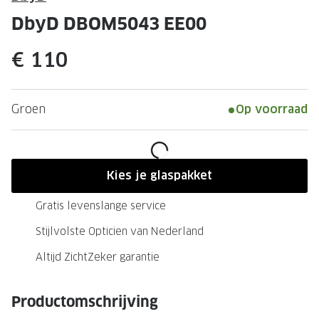
Leesbrillen
Skibrille
DbyD DBOM5043 EE00
Nachtbrillen
MERKEN
€ 110
Miu Miu
MERKEN
Prada
Ray-Ban
Groen
Op voorraad
Miu Miu
Prada
Gucci
Gucci
Ray-Ban
Tom For
Kies je glaspakket
Burberry
Oakley
Gratis levenslange service
Tom Ford
Burberr
Stijlvolste Opticien van Nederland
Oakley
Saint Lau
Altijd ZichtZeker garantie
Saint Laurent
Alle mer
Productomschrijving
Alle merken