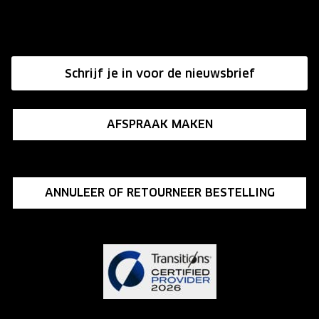
Onze winkels
Hier de overeenkomst ontbinden
Affiliate programma
Schrijf je in voor de nieuwsbrief
Influencer programma
AFSPRAAK MAKEN
ANNULEER OF RETOURNEER BESTELLING