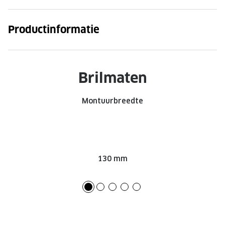
Onze brillenglazen
Productinformatie
Nikon brillenglazen
Transitions brillenglazen
Brilmaten
Montuurbreedte
130 mm