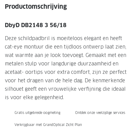
NIEUWE 
Productomschrijving
NIEUWE COLLECTIE
ACTIES 
Premium O
ACTIES VOOR JOU
DbyD DB2148 3 56/18
Jouw complete merkbril voor 239,-
Tweede d
Deze schildpadbril is moeiteloos elegant en heeft
Tweede designerbril cadeau
Tot 200,
cat-eye montuur die een tijdloos ontwerp laat zien,
sterkte
wat warmte aan je look toevoegt. Gemaakt met een
Tot 200.- korting op een complete
metalen stulp voor langdurige duurzaamheid en
merkbril
Alle actie
acetaat- oortips voor extra comfort, zijn ze perfect
Premium Outlet: tot 50% korting
voor het dragen van de hele dag. De kenmerkende
silhouet geeft een vrouwelijke verfijning die ideaal
Alle acties
is voor elke gelegenheid.
BRILABONNEMENT
Gratis uitgebreide oogmeting
Ontdek onze veelzijdige services
GrandOptical Zicht Plan
Verkrijgbaar met GrandOptical Zicht Plan
BRILLENGLAZEN