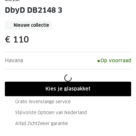
Leesbrillen
Skibrille
DbyD DB2148 3
Nachtbrillen
MERKEN
Miu Miu
Nieuwe collectie
MERKEN
Prada
Ray-Ban
€ 110
Miu Miu
Prada
Havana
Op voorraad
Gucci
Gucci
Ray-Ban
Tom For
Burberry
Oakley
Kies je glaspakket
Tom Ford
Burberr
Gratis levenslange service
Oakley
Saint Lau
Stijlvolste Opticien van Nederland
Saint Laurent
Alle mer
Altijd ZichtZeker garantie
Alle merken