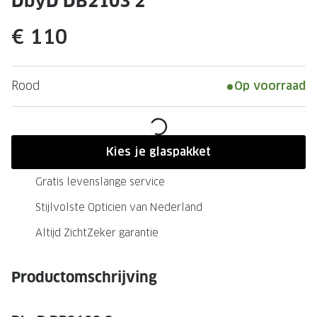
DbyD DB2103 2
Leesbrillen
Skibrille
Nachtbrillen
€ 110
MERKEN
Miu Miu
MERKEN
Prada
Ray-Ban
Rood
Op voorraad
Miu Miu
Prada
Gucci
Gucci
Kies je glaspakket
Ray-Ban
Tom For
Gratis levenslange service
Burberry
Oakley
Stijlvolste Opticien van Nederland
Tom Ford
Burberr
Altijd ZichtZeker garantie
Oakley
Saint Lau
Productomschrijving
Saint Laurent
Alle mer
Alle merken