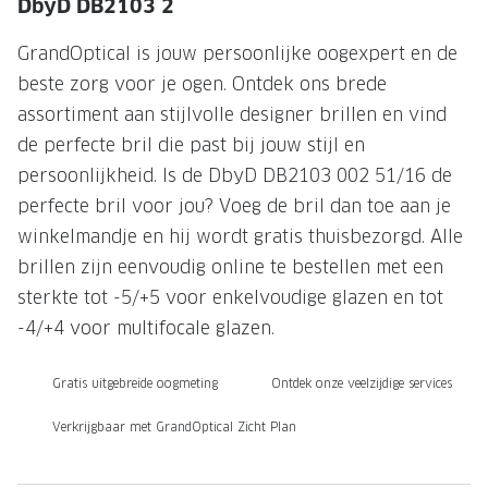
NIEUWE 
DbyD DB2103 2
NIEUWE COLLECTIE
ACTIES 
GrandOptical is jouw persoonlijke oogexpert en de
Premium O
beste zorg voor je ogen. Ontdek ons brede
ACTIES VOOR JOU
assortiment aan stijlvolle designer brillen en vind
Jouw complete merkbril voor 239,-
Tweede d
de perfecte bril die past bij jouw stijl en
Tweede designerbril cadeau
Tot 200,
persoonlijkheid. Is de DbyD DB2103 002 51/16 de
sterkte
perfecte bril voor jou? Voeg de bril dan toe aan je
Tot 200.- korting op een complete
merkbril
Alle actie
winkelmandje en hij wordt gratis thuisbezorgd. Alle
brillen zijn eenvoudig online te bestellen met een
Premium Outlet: tot 50% korting
sterkte tot -5/+5 voor enkelvoudige glazen en tot
Alle acties
-4/+4 voor multifocale glazen.
BRILABONNEMENT
Gratis uitgebreide oogmeting
Ontdek onze veelzijdige services
GrandOptical Zicht Plan
Verkrijgbaar met GrandOptical Zicht Plan
BRILLENGLAZEN