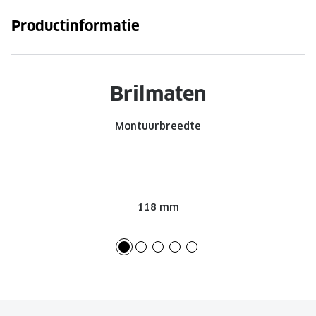
Onze brillenglazen
Productinformatie
Nikon brillenglazen
Transitions brillenglazen
Brilmaten
Montuurbreedte
118 mm