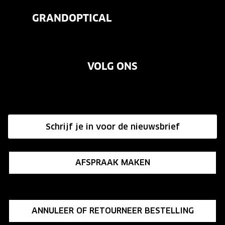
Veelgestelde vragen
Contactlenzen
GRANDOPTICAL
Contact
Oogmeting
Over ons
Garanties
Merken
VOLG ONS
Vacatures
Annuleer of retourneer een bestelling
Onze winkels
Hier de overeenkomst ontbinden
Affiliate programma
Schrijf je in voor de nieuwsbrief
Influencer programma
AFSPRAAK MAKEN
ANNULEER OF RETOURNEER BESTELLING