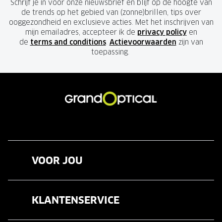
Schrijf je in voor onze nieuwsbrief en blijf op de hoogte van
de trends op het gebied van (zonne)brillen, tips over
ooggezondheid en exclusieve acties. Met het inschrijven van
mijn emailadres, accepteer ik de
privacy policy
en
de
terms and conditions
.
Actievoorwaarden
zijn van
toepassing.
VOOR JOU
Brillen
KLANTENSERVICE
Zonnebrillen