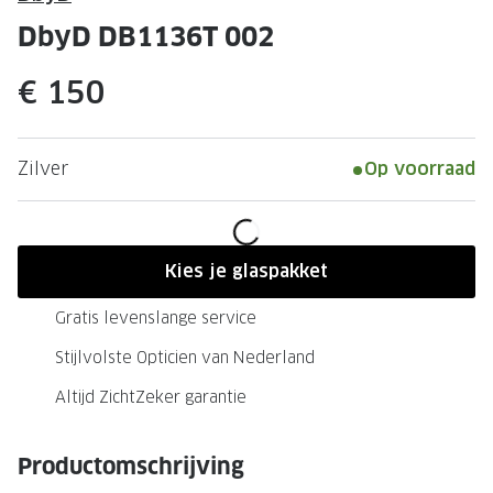
Leesbrillen
Skibrille
DbyD DB1136T 002
Nachtbrillen
MERKEN
€ 150
Miu Miu
MERKEN
Prada
Ray-Ban
Zilver
Op voorraad
Miu Miu
Prada
Gucci
Gucci
Ray-Ban
Tom For
Kies je glaspakket
Burberry
Oakley
Gratis levenslange service
Tom Ford
Burberr
Stijlvolste Opticien van Nederland
Oakley
Saint Lau
Altijd ZichtZeker garantie
Saint Laurent
Alle mer
Productomschrijving
Alle merken