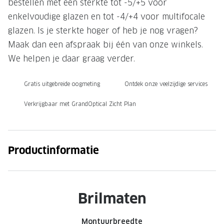
bestellen met een sterkte tot -5/+5 voor
Onze brillenglazen
enkelvoudige glazen en tot -4/+4 voor multifocale
glazen. Is je sterkte hoger of heb je nog vragen?
Nikon brillenglazen
Maak dan een afspraak bij één van onze winkels.
Transitions brillenglazen
We helpen je daar graag verder.
Gratis uitgebreide oogmeting
Ontdek onze veelzijdige services
Verkrijgbaar met GrandOptical Zicht Plan
Productinformatie
Brilmaten
Montuurbreedte